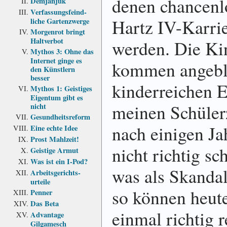
denen chancenl
Demjanjuk
Verfassungs­feind­
Hartz IV-Karrie
liche Garten­zwerge
Morgenrot bringt
Haltverbot
werden. Die Kin
Mythos 3: Ohne das
Internet ginge es
kommen angeblic
den Künstlern
besser
kinderreichen E
Mythos 1: Geistiges
Eigentum gibt es
meinen Schülerz
nicht
Gesundheits­reform
nach einigen J
Eine echte Idee
Prost Mahlzeit!
nicht richtig sc
Geistige Armut
Was ist ein I-Pod?
was als Skanda
Arbeits­gerichts­
urteile
so können heute
Penner
Das Beta
einmal richtig 
Advantage
Gilgamesch