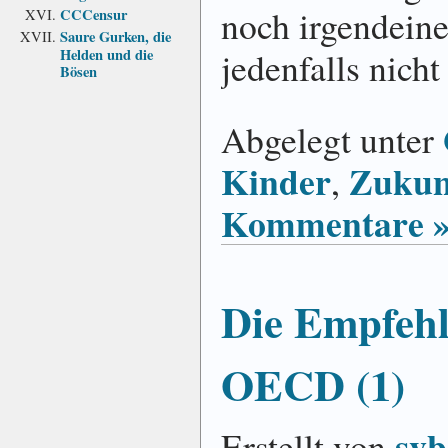
noch irgendeine
CCCensur
Saure Gurken, die
jedenfalls nicht
Helden und die
Bösen
Abgelegt unter
Kinder
Zukun
,
Kommentare 
Die Empfeh
OECD (1)
svb
Erstellt von