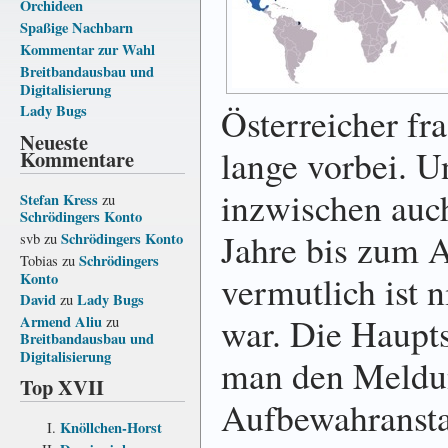
Orchideen
Spaßige Nachbarn
Kommentar zur Wahl
Breitbandausbau und
Digitalisierung
Österreicher fr
Lady Bugs
Neueste
lange vorbei. U
Kommentare
inzwischen auc
Stefan Kress
zu
Schrödingers Konto
Jahre bis zum A
Schrödingers Konto
svb
zu
Schrödingers
Tobias
zu
vermutlich ist n
Konto
David
Lady Bugs
zu
war. Die Haupts
Armend Aliu
zu
Breitbandausbau und
Digitalisierung
man den Meldun
Top XVII
Aufbewahransta
Knöllchen-Horst