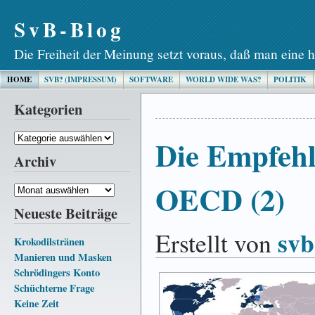
SvB-Blog
Die Freiheit der Meinung setzt voraus, daß man eine h
HOME
SVB? (IMPRESSUM)
SOFTWARE
WORLD WIDE WAS?
POLITIK
Kategorien
Kategorien
Die Empfeh
Archiv
OECD (2)
Archiv
Neueste Beiträge
svb
Erstellt von
Krokodilstränen
Manieren und Masken
Schrödingers Konto
Schüchterne Frage
Keine Zeit