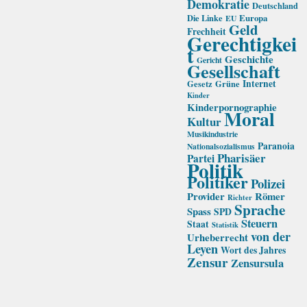
Demokratie
Deutschland
Die Linke
Europa
EU
Geld
Frechheit
Gerechtigkei
t
Geschichte
Gericht
Gesellschaft
Internet
Gesetz
Grüne
Kinder
Kinderpornographie
Moral
Kultur
Musikindustrie
Paranoia
Nationalsozialismus
Pharisäer
Partei
Politik
Politiker
Polizei
Provider
Römer
Richter
Sprache
Spass
SPD
Steuern
Staat
Statistik
von der
Urheberrecht
Leyen
Wort des Jahres
Zensur
Zensursula