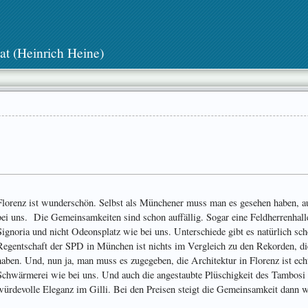
at (Heinrich Heine)
Florenz ist wunderschön. Selbst als Münchener muss man es gesehen haben, a
bei uns. Die Gemeinsamkeiten sind schon auffällig. Sogar eine Feldherrenhalle 
Signoria und nicht Odeonsplatz wie bei uns. Unterschiede gibt es natürlich sc
Regentschaft der SPD in München ist nichts im Vergleich zu den Rekorden, die
haben. Und, nun ja, man muss es zugegeben, die Architektur in Florenz ist ech
Schwärmerei wie bei uns. Und auch die angestaubte Plüschigkeit des Tambosi 
würdevolle Eleganz im Gilli. Bei den Preisen steigt die Gemeinsamkeit dann