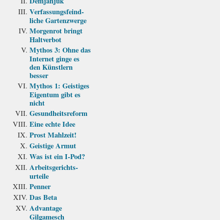
Demjanjuk
Verfassungs­feind­
liche Garten­zwerge
Morgenrot bringt
Haltverbot
Mythos 3: Ohne das
Internet ginge es
den Künstlern
besser
Mythos 1: Geistiges
Eigentum gibt es
nicht
Gesundheits­reform
Eine echte Idee
Prost Mahlzeit!
Geistige Armut
Was ist ein I-Pod?
Arbeits­gerichts­
urteile
Penner
Das Beta
Advantage
Gilgamesch