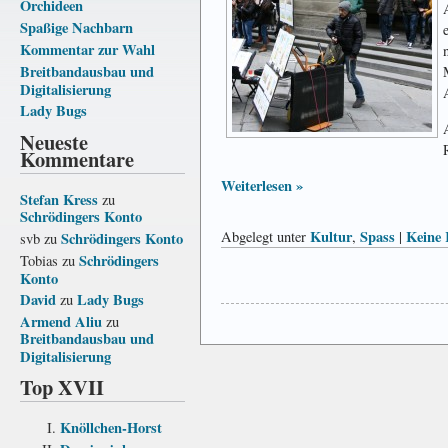
Orchideen
Spaßige Nachbarn
Kommentar zur Wahl
Breitbandausbau und
Digitalisierung
Lady Bugs
Neueste
Kommentare
Weiterlesen »
Stefan Kress
zu
Schrödingers Konto
Kultur
Spass
Keine
Abgelegt unter
,
|
Schrödingers Konto
svb
zu
Schrödingers
Tobias
zu
Konto
David
Lady Bugs
zu
Armend Aliu
zu
Breitbandausbau und
Digitalisierung
Top XVII
Knöllchen-Horst