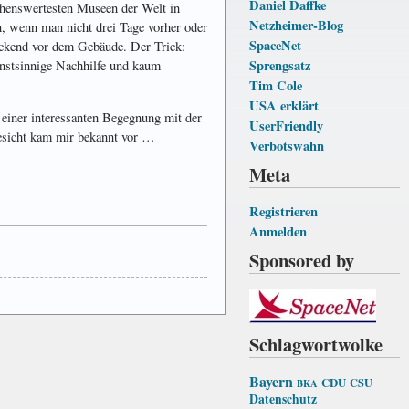
Daniel Daffke
sehenswertesten Museen der Welt in
Netzheimer-Blog
 wenn man nicht drei Tage vorher oder
SpaceNet
ruckend vor dem Gebäude. Der Trick:
Sprengsatz
unstsinnige Nachhilfe und kaum
Tim Cole
USA erklärt
 einer interessanten Begegnung mit der
UserFriendly
Gesicht kam mir bekannt vor …
Verbotswahn
Meta
Registrieren
Anmelden
Sponsored by
Schlagwortwolke
Bayern
CDU
CSU
BKA
Datenschutz