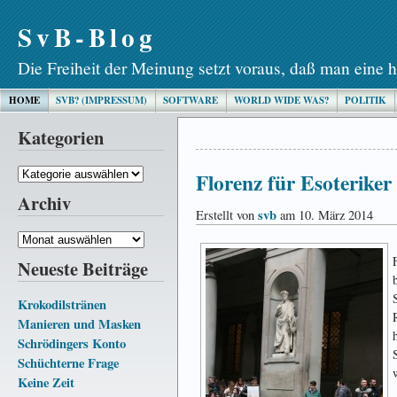
SvB-Blog
Die Freiheit der Meinung setzt voraus, daß man eine h
HOME
SVB? (IMPRESSUM)
SOFTWARE
WORLD WIDE WAS?
POLITIK
Kategorien
Kategorien
Florenz für Esoteriker
Archiv
svb
Erstellt von
am 10. März 2014
Archiv
Neueste Beiträge
Krokodilstränen
Manieren und Masken
Schrödingers Konto
Schüchterne Frage
Keine Zeit