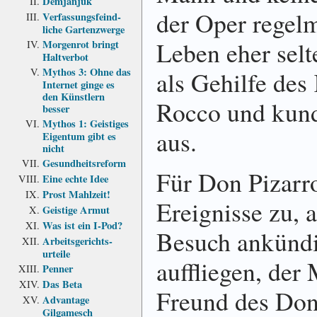
Demjanjuk
der Oper regel
Verfassungs­feind­
liche Garten­zwerge
Leben eher selt
Morgenrot bringt
Haltverbot
Mythos 3: Ohne das
als Gehilfe des
Internet ginge es
den Künstlern
Rocco und kund
besser
Mythos 1: Geistiges
aus.
Eigentum gibt es
nicht
Gesundheits­reform
Für Don Pizarro
Eine echte Idee
Prost Mahlzeit!
Ereignisse zu, a
Geistige Armut
Was ist ein I-Pod?
Besuch ankündi
Arbeits­gerichts­
urteile
auffliegen, der 
Penner
Das Beta
Freund des Don
Advantage
Gilgamesch