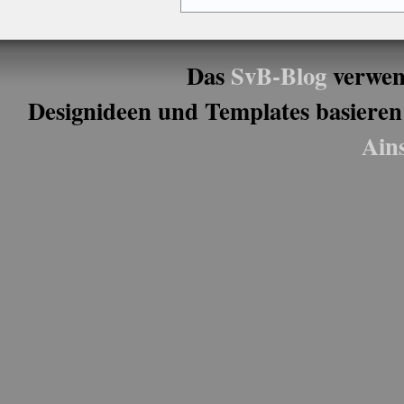
Das
SvB-Blog
verwen
Designideen und Templates basieren
Ain