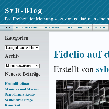
SvB-Blog
Die Freiheit der Meinung setzt voraus, daß man eine h
HOME
SVB? (IMPRESSUM)
SOFTWARE
WORLD WIDE WAS?
POLITIK
Kategorien
Kategorien
Fidelio auf 
Archiv
svb
Erstellt von
Archiv
Neueste Beiträge
Krokodilstränen
Manieren und Masken
Schrödingers Konto
Schüchterne Frage
Keine Zeit