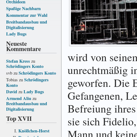
Orchideen
Spaßige Nachbarn
Kommentar zur Wahl
Breitbandausbau und
Digitalisierung
Lady Bugs
Neueste
Kommentare
wird von seine
Stefan Kress
zu
unrechtmäßig i
Schrödingers Konto
Schrödingers Konto
svb
zu
geworfen. Die 
Schrödingers
Tobias
zu
Konto
Gefangenen, Leo
David
Lady Bugs
zu
Armend Aliu
zu
Breitbandausbau und
Befreiung ihre
Digitalisierung
Top XVII
sie sich Fidelio,
Mann und keine
Knöllchen-Horst