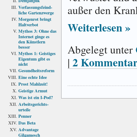
Demjanjuk
außer den Kran
Verfassungs­feind­
liche Garten­zwerge
Morgenrot bringt
Weiterlesen »
Haltverbot
Mythos 3: Ohne das
Internet ginge es
den Künstlern
Abgelegt unter
besser
Mythos 1: Geistiges
2 Kommentar
|
Eigentum gibt es
nicht
Gesundheits­reform
Eine echte Idee
Prost Mahlzeit!
Geistige Armut
Was ist ein I-Pod?
Arbeits­gerichts­
urteile
Penner
Das Beta
Advantage
Gilgamesch