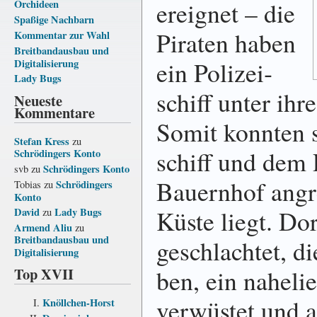
ereignet – die
Orchideen
Spaßige Nachbarn
Piraten haben
Kommentar zur Wahl
Breitbandausbau und
ein Polizei­
Digitalisierung
Lady Bugs
schiff unter ihr
Neueste
Kommentare
Somit konnten si
Stefan Kress
zu
schiff und dem P
Schrödingers Konto
Schrödingers Konto
svb
zu
Bauern­hof an­gr
Schrödingers
Tobias
zu
Konto
Küste liegt. Dor
David
Lady Bugs
zu
Armend Aliu
zu
Breitbandausbau und
ge­schlach­tet, d
Digitalisierung
Top XVII
ben, ein nahe­li
ver­wü­stet und 
Knöllchen-Horst