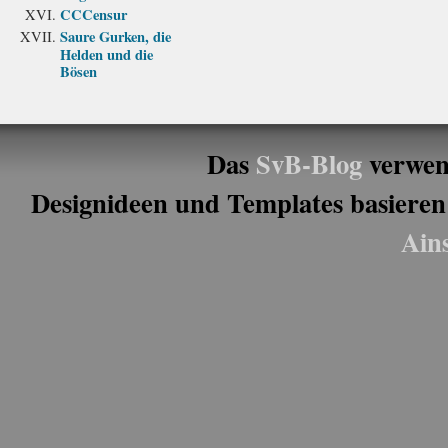
CCCensur
Saure Gurken, die
Helden und die
Bösen
Das
SvB-Blog
verwen
Designideen und Templates basieren
Ain