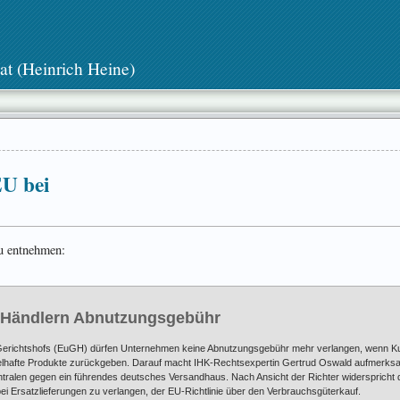
at (Heinrich Heine)
EU bei
u entnehmen:
t Händlern Abnutzungsgebühr
Gerichtshofs (EuGH) dürfen Unternehmen keine Abnutzungsgebühr mehr verlangen, wenn K
gelhafte Produkte zurückgeben. Darauf macht IHK-Rechtsexpertin Gertrud Oswald aufmerksa
alen gegen ein führendes deutsches Versandhaus. Nach Ansicht der Richter widerspricht di
i Ersatzlieferungen zu verlangen, der EU-Richtlinie über den Verbrauchsgüterkauf.