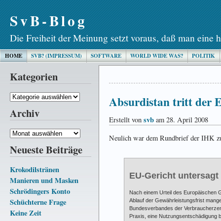
SvB-Blog
Die Freiheit der Meinung setzt voraus, daß man eine h
HOME
SVB? (IMPRESSUM)
SOFTWARE
WORLD WIDE WAS?
POLITIK
Kategorien
Kategorien
Absurdistan tritt der 
Archiv
svb
Erstellt von
am 28. April 2008
Archiv
Neulich war dem Rundbrief der IHK z
Neueste Beiträge
Krokodilstränen
EU-Gericht untersag
Manieren und Masken
Schrödingers Konto
Nach einem Urteil des Europäischen 
Schüchterne Frage
Ablauf der Gewährleistungsfrist man
Bundesverbandes der Verbraucherzentr
Keine Zeit
Praxis, eine Nutzungsentschädigung be