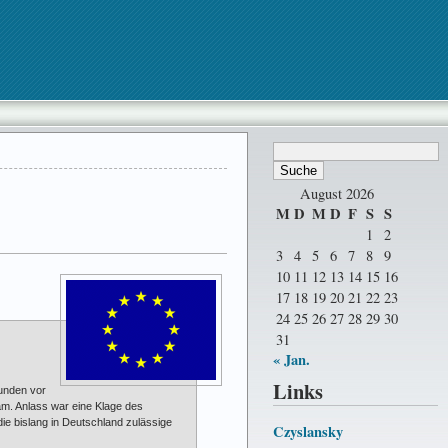
August 2026
M
D
M
D
F
S
S
1
2
3
4
5
6
7
8
9
10
11
12
13
14
15
16
17
18
19
20
21
22
23
24
25
26
27
28
29
30
31
« Jan.
Links
unden vor
m. Anlass war eine Klage des
e bislang in Deutschland zulässige
Czyslansky