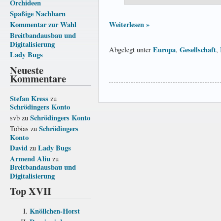
Orchideen
Spaßige Nachbarn
Weiterlesen »
Kommentar zur Wahl
Breitbandausbau und
Digitalisierung
Europa
Gesellschaft
Abgelegt unter
,
,
Lady Bugs
Neueste
Kommentare
Stefan Kress
zu
Schrödingers Konto
Schrödingers Konto
svb
zu
Schrödingers
Tobias
zu
Konto
David
Lady Bugs
zu
Armend Aliu
zu
Breitbandausbau und
Digitalisierung
Top XVII
Knöllchen-Horst