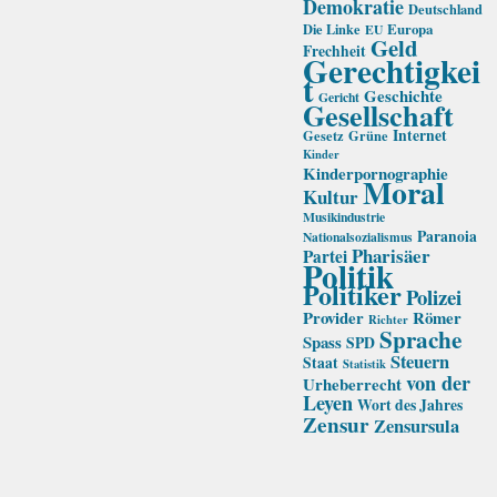
Demokratie
Deutschland
Die Linke
Europa
EU
Geld
Frechheit
Gerechtigkei
t
Geschichte
Gericht
Gesellschaft
Internet
Gesetz
Grüne
Kinder
Kinderpornographie
Moral
Kultur
Musikindustrie
Paranoia
Nationalsozialismus
Pharisäer
Partei
Politik
Politiker
Polizei
Provider
Römer
Richter
Sprache
Spass
SPD
Steuern
Staat
Statistik
von der
Urheberrecht
Leyen
Wort des Jahres
Zensur
Zensursula