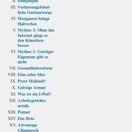
Demjanjuk
Verfassungs­feind­
liche Garten­zwerge
Morgenrot bringt
Haltverbot
Mythos 3: Ohne das
Internet ginge es
den Künstlern
besser
Mythos 1: Geistiges
Eigentum gibt es
nicht
Gesundheits­reform
Eine echte Idee
Prost Mahlzeit!
Geistige Armut
Was ist ein I-Pod?
Arbeits­gerichts­
urteile
Penner
Das Beta
Advantage
Gilgamesch