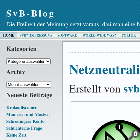
SvB-Blog
Die Freiheit der Meinung setzt voraus, daß man eine h
HOME
SVB? (IMPRESSUM)
SOFTWARE
WORLD WIDE WAS?
POLITIK
Kategorien
Kategorien
Netzneutrali
Archiv
svb
Erstellt von
Archiv
Neueste Beiträge
Krokodilstränen
Manieren und Masken
Schrödingers Konto
Schüchterne Frage
Keine Zeit