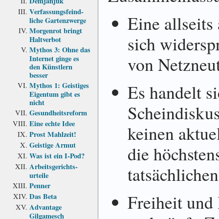
Demjanjuk
Verfassungs­feind­
Eine allseits
liche Garten­zwerge
Morgenrot bringt
sich widersp
Haltverbot
Mythos 3: Ohne das
von Netzneutr
Internet ginge es
den Künstlern
besser
Mythos 1: Geistiges
Es handelt s
Eigentum gibt es
nicht
Scheindiskus
Gesundheits­reform
Eine echte Idee
keinen aktue
Prost Mahlzeit!
Geistige Armut
die höchsten
Was ist ein I-Pod?
Arbeits­gerichts­
tatsächlichen
urteile
Penner
Freiheit und 
Das Beta
Advantage
Gilgamesch