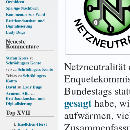
Orchideen
Spaßige Nachbarn
Kommentar zur Wahl
Breitbandausbau und
Digitalisierung
Lady Bugs
Neueste
Kommentare
Stefan Kress
zu
Netzneutralität
Schrödingers Konto
Schrödingers Konto
svb
zu
Enquetekommis
Schrödingers
Tobias
zu
Konto
Bundestags stat
David
Lady Bugs
zu
Armend Aliu
zu
Breitbandausbau und
gesagt
habe, wil
Digitalisierung
Top XVII
aufwärmen, viel
Zusammenfassu
Knöllchen-Horst