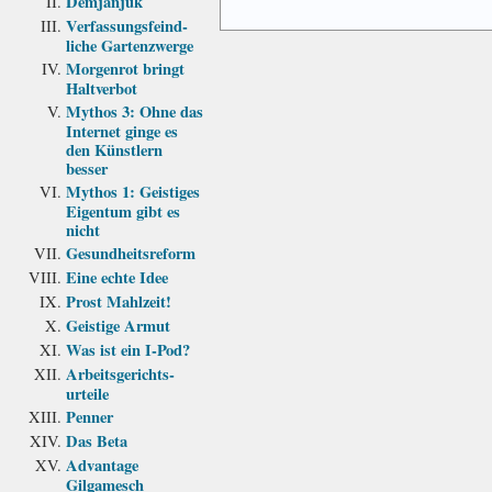
Demjanjuk
Verfassungs­feind­
liche Garten­zwerge
Morgenrot bringt
Haltverbot
Mythos 3: Ohne das
Internet ginge es
den Künstlern
besser
Mythos 1: Geistiges
Eigentum gibt es
nicht
Gesundheits­reform
Eine echte Idee
Prost Mahlzeit!
Geistige Armut
Was ist ein I-Pod?
Arbeits­gerichts­
urteile
Penner
Das Beta
Advantage
Gilgamesch