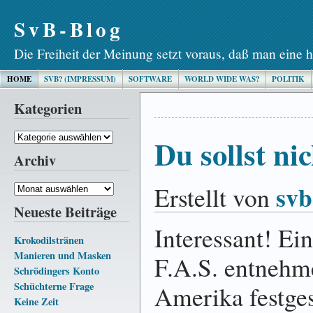
SvB-Blog
Die Freiheit der Meinung setzt voraus, daß man eine h
HOME
SVB? (IMPRESSUM)
SOFTWARE
WORLD WIDE WAS?
POLITIK
Kategorien
Kategorien
Du sollst ni
Archiv
svb
Erstellt von
Archiv
Neueste Beiträge
Interessant! Ei
Krokodilstränen
Manieren und Masken
F.A.S. entnehme
Schrödingers Konto
Schüchterne Frage
Amerika festgest
Keine Zeit