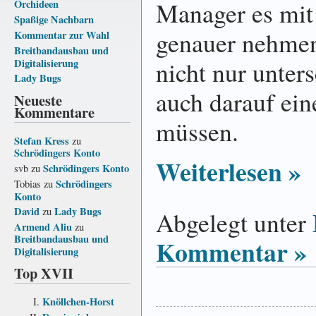
Manager es mit
Orchideen
Spaßige Nachbarn
genauer nehmen,
Kommentar zur Wahl
Breitbandausbau und
nicht nur unter
Digitalisierung
Lady Bugs
auch darauf ein
Neueste
Kommentare
müssen.
Stefan Kress
zu
Schrödingers Konto
Weiterlesen »
Schrödingers Konto
svb
zu
Schrödingers
Tobias
zu
Konto
David
Lady Bugs
zu
Abgelegt unter
Armend Aliu
zu
Breitbandausbau und
Kommentar »
Digitalisierung
Top XVII
Knöllchen-Horst