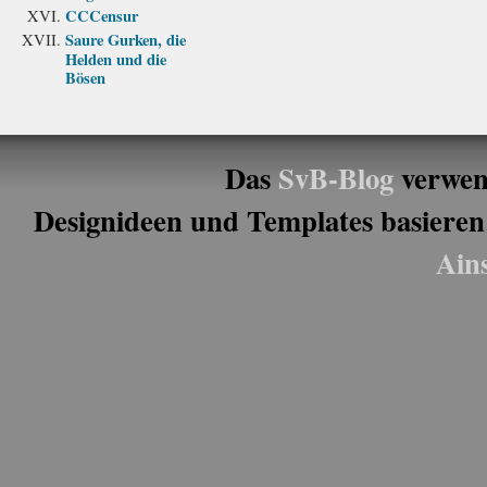
CCCensur
Saure Gurken, die
Helden und die
Bösen
Das
SvB-Blog
verwen
Designideen und Templates basieren
Ain