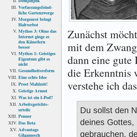
Demjanjuk
Verfassungs­feind­
liche Garten­zwerge
Morgenrot bringt
Haltverbot
Zunächst möcht
Mythos 3: Ohne das
Internet ginge es
den Künstlern
mit dem Zwang 
besser
Mythos 1: Geistiges
dann eine gute 
Eigentum gibt es
nicht
die Erkenntnis 
Gesundheits­reform
Eine echte Idee
verstehe ich da
Prost Mahlzeit!
Geistige Armut
Was ist ein I-Pod?
Arbeits­gerichts­
Du sollst den 
urteile
Penner
deines Gottes, 
Das Beta
Advantage
gebrauchen, de
Gilgamesch