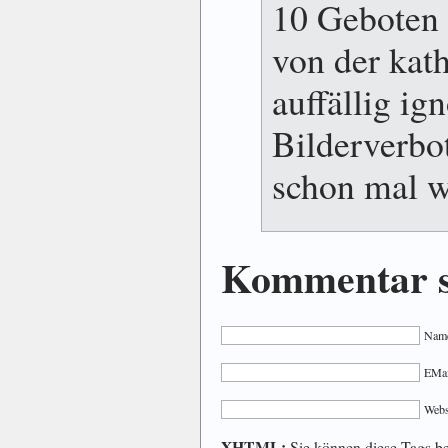
10 Geboten e
von der kat
auffällig ig
Bilderverbo
schon mal w
Kommentar s
Name
EMail
Webs
XHTML:
Sie können diese Tags ben