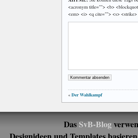
<acronym title=""> <b> <blockquot
<em> <i> <q cite=""> <s> <strike>
Der Wahlkampf
«
Das
SvB-Blog
verwen
Designideen und Templates basieren