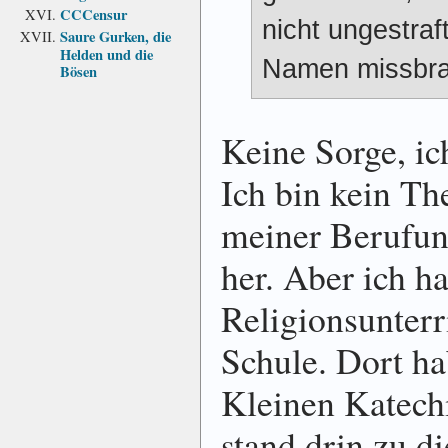
CCCensur
nicht ungestraf
Saure Gurken, die
Helden und die
Namen missbra
Bösen
Keine Sorge, ich
Ich bin kein Th
meiner Berufung
her. Aber ich h
Religionsunterr
Schule. Dort h
Kleinen Katech
stand drin zu d