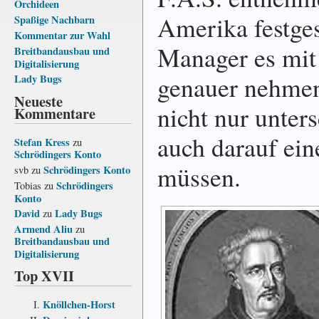
Orchideen
Amerika festgest
Spaßige Nachbarn
Kommentar zur Wahl
Manager es mit
Breitbandausbau und
Digitalisierung
genauer nehmen,
Lady Bugs
Neueste
nicht nur unter
Kommentare
auch darauf ein
Stefan Kress
zu
Schrödingers Konto
müssen.
Schrödingers Konto
svb
zu
Schrödingers
Tobias
zu
Konto
David
Lady Bugs
zu
Armend Aliu
zu
Breitbandausbau und
Digitalisierung
Top XVII
Knöllchen-Horst