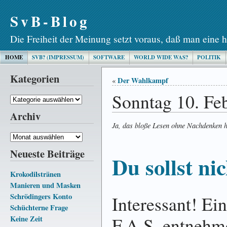
SvB-Blog
Die Freiheit der Meinung setzt voraus, daß man eine h
HOME
SVB? (IMPRESSUM)
SOFTWARE
WORLD WIDE WAS?
POLITIK
Kategorien
Der Wahlkampf
«
Sonntag 10. Fe
Kategorien
Archiv
Ja, das bloße Lesen ohne Nachdenken hi
Archiv
Neueste Beiträge
Du sollst ni
Krokodilstränen
Manieren und Masken
Schrödingers Konto
Interessant! Ei
Schüchterne Frage
F.A.S. entnehme
Keine Zeit