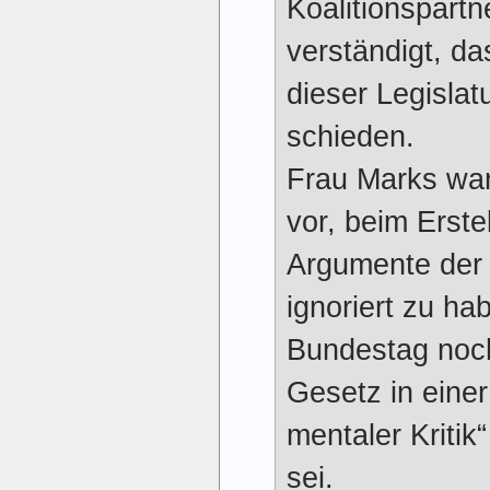
Koalitions­par
ver­stän­digt, d
dieser Legis­lat
schieden.
Frau Marks war
vor, beim Erste
Argumente der 
ignoriert zu ha
Bundes­tag noch
Gesetz in eine
men­ta­ler Kriti
sei.