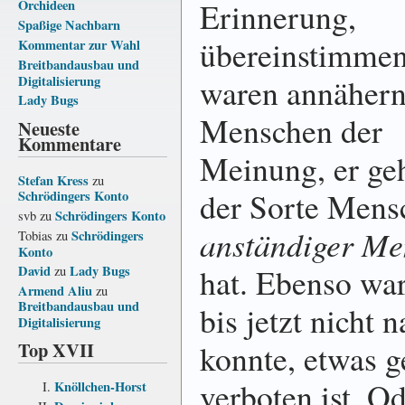
Erinnerung,
Orchideen
Spaßige Nachbarn
übereinstimme
Kommentar zur Wahl
Breitbandausbau und
waren annähern
Digitalisierung
Lady Bugs
Menschen der
Neueste
Kommentare
Meinung, er ge
Stefan Kress
zu
der Sorte Mens
Schrödingers Konto
Schrödingers Konto
svb
zu
anständiger M
Schrödingers
Tobias
zu
Konto
hat. Ebenso war
David
Lady Bugs
zu
Armend Aliu
zu
Breitbandausbau und
bis jetzt nicht
Digitalisierung
Top XVII
konnte, etwas 
verboten ist. Od
Knöllchen-Horst