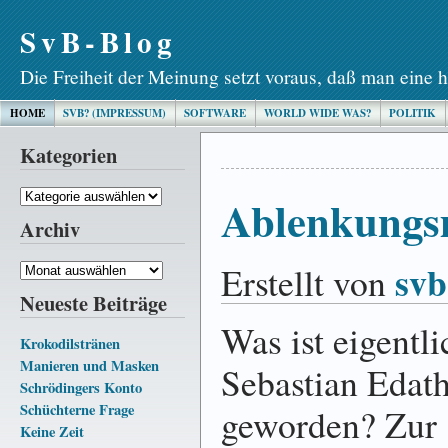
SvB-Blog
Die Freiheit der Meinung setzt voraus, daß man eine h
HOME
SVB? (IMPRESSUM)
SOFTWARE
WORLD WIDE WAS?
POLITIK
Kategorien
Kategorien
Ablenkungs
Archiv
svb
Erstellt von
Archiv
Neueste Beiträge
Was ist eigentli
Krokodilstränen
Manieren und Masken
Sebastian Edat
Schrödingers Konto
Schüchterne Frage
geworden? Zur
Keine Zeit