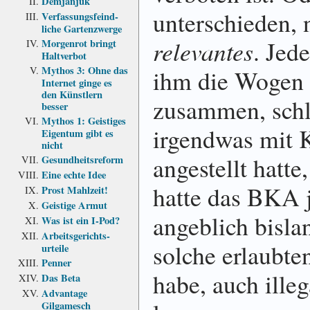
Demjanjuk
unterschieden, 
Verfassungs­feind­
liche Garten­zwerge
relevantes
. Jed
Morgenrot bringt
Haltverbot
Mythos 3: Ohne das
ihm die Wogen
Internet ginge es
den Künstlern
zusammen, schli
besser
Mythos 1: Geistiges
irgendwas mit K
Eigentum gibt es
nicht
angestellt hatte
Gesundheits­reform
Eine echte Idee
hatte das BKA 
Prost Mahlzeit!
Geistige Armut
angeblich bisla
Was ist ein I-Pod?
Arbeits­gerichts­
solche erlaubte
urteile
Penner
habe, auch ille
Das Beta
Advantage
Gilgamesch