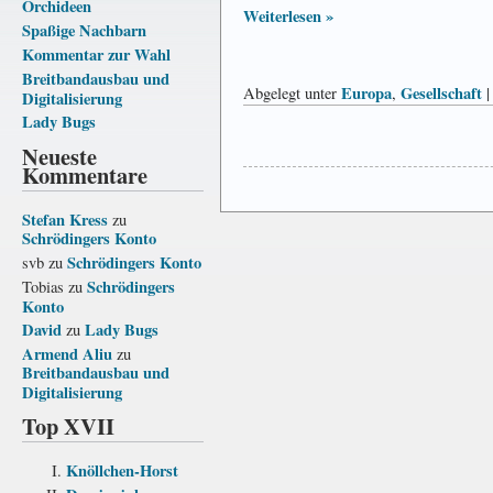
Orchideen
Weiterlesen »
Spaßige Nachbarn
Kommentar zur Wahl
Breitbandausbau und
Europa
Gesellschaft
Abgelegt unter
,
Digitalisierung
Lady Bugs
Neueste
Kommentare
Stefan Kress
zu
Schrödingers Konto
Schrödingers Konto
svb
zu
Schrödingers
Tobias
zu
Konto
David
Lady Bugs
zu
Armend Aliu
zu
Breitbandausbau und
Digitalisierung
Top XVII
Knöllchen-Horst