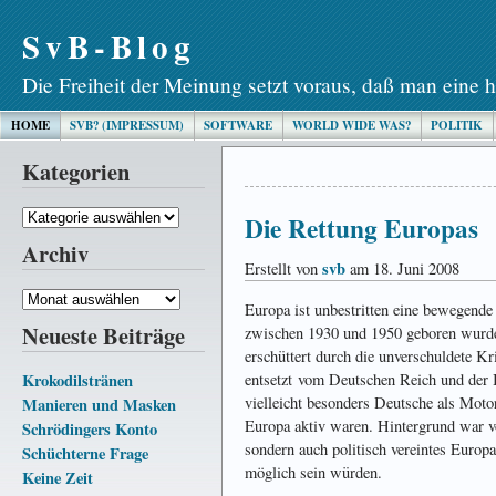
SvB-Blog
Die Freiheit der Meinung setzt voraus, daß man eine h
HOME
SVB? (IMPRESSUM)
SOFTWARE
WORLD WIDE WAS?
POLITIK
Kategorien
Kategorien
Die Rettung Europas
Archiv
svb
Erstellt von
am 18. Juni 2008
Archiv
Europa ist unbestritten eine bewegende An­
Neueste Beiträge
zwischen 1930 und 1950 geboren wurde
er­schüt­tert durch die unverschuldete Kr
Krokodilstränen
ent­­setzt vom Deutschen Reich und der 
vielleicht besonders Deutsche als Moto
Manieren und Masken
Europa aktiv waren. Hinter­grund war vor
Schrödingers Konto
sondern auch politisch vereintes Europ
Schüchterne Frage
möglich sein würden.
Keine Zeit