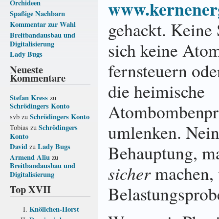
www.kernenerg
Orchideen
Spaßige Nachbarn
gehackt. Keine 
Kommentar zur Wahl
Breitbandausbau und
sich keine Ato
Digitalisierung
Lady Bugs
fernsteuern ode
Neueste
Kommentare
die heimische
Stefan Kress
zu
Atombombenpro
Schrödingers Konto
Schrödingers Konto
svb
zu
umlenken. Nein,
Schrödingers
Tobias
zu
Konto
Behauptung, m
David
Lady Bugs
zu
Armend Aliu
zu
Breitbandausbau und
sicher
machen, 
Digitalisierung
Top XVII
Belastungsprob
Knöllchen-Horst