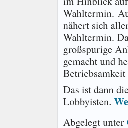
im Hinblick auf
Wahltermin. Aus
nähert sich all
Wahltermin. D
großspurige A
gemacht und he
Betriebsamkeit e
Das ist dann di
Wei
Lobbyisten.
Abgelegt unter