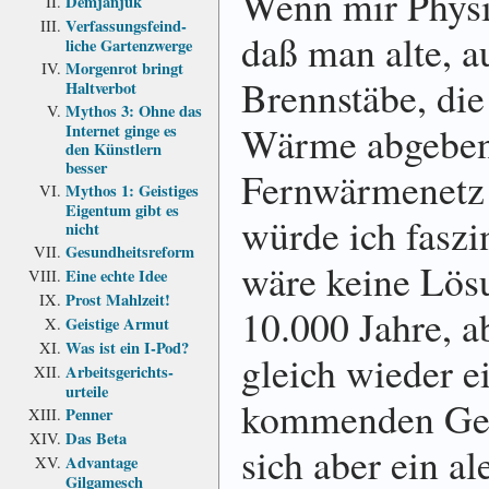
Wenn mir Physi
Demjanjuk
Verfassungs­feind­
daß man alte, a
liche Garten­zwerge
Morgenrot bringt
Brennstäbe, di
Haltverbot
Mythos 3: Ohne das
Wärme abgeben
Internet ginge es
den Künstlern
besser
Fernwärmenetz 
Mythos 1: Geistiges
Eigentum gibt es
würde ich faszi
nicht
Gesundheits­reform
wäre keine Lösu
Eine echte Idee
Prost Mahlzeit!
10.000 Jahre, a
Geistige Armut
Was ist ein I-Pod?
gleich wieder ei
Arbeits­gerichts­
urteile
kommenden Gen
Penner
Das Beta
sich aber ein al
Advantage
Gilgamesch