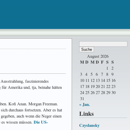
August 2026
M
D
M
D
F
S
S
1
2
3
4
5
6
7
8
9
10
11
12
13
14
15
16
 Ausstrahlung, faszinierendes
17
18
19
20
21
22
23
 für Amerika und, tja, beinahe hätten
24
25
26
27
28
29
30
31
 haben. Kofi Anan. Morgan Freeman.
« Jan.
ich durchaus fortsetzen. Aber es hat
Links
a gegeben, auch wenn die Neger einen
Die US-
ie es wissen müssen.
Czyslansky