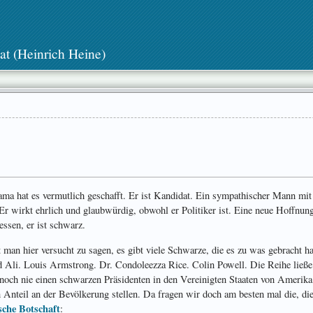
at (Heinrich Heine)
ma hat es vermutlich geschafft. Er ist Kandidat. Ein sympathischer Mann mit
r wirkt ehrlich und glaubwürdig, obwohl er Politiker ist. Eine neue Hoffnung
essen, er ist schwarz.
t man hier versucht zu sagen, es gibt viele Schwarze, die es zu was gebracht
li. Louis Armstrong. Dr. Condoleezza Rice. Colin Powell. Die Reihe ließe s
h noch nie einen schwarzen Präsidenten in den Vereinigten Staaten von Amerik
 Anteil an der Bevölkerung stellen. Da fragen wir doch am besten mal die, d
sche Botschaft
: