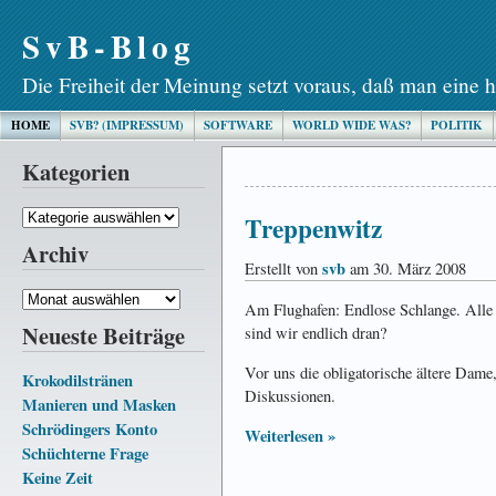
SvB-Blog
Die Freiheit der Meinung setzt voraus, daß man eine h
HOME
SVB? (IMPRESSUM)
SOFTWARE
WORLD WIDE WAS?
POLITIK
Kategorien
Kategorien
Treppenwitz
Archiv
svb
Erstellt von
am 30. März 2008
Archiv
Am Flughafen: Endlose Schlange. Alle 
Neueste Beiträge
sind wir endlich dran?
Vor uns die obligatorische ältere Dam
Krokodilstränen
Diskussionen.
Manieren und Masken
Schrödingers Konto
Weiterlesen »
Schüchterne Frage
Keine Zeit