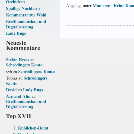
Orchideen
Manieren
Keine Kom
Abgelegt unter
|
Spaßige Nachbarn
Kommentar zur Wahl
Breitbandausbau und
Digitalisierung
Lady Bugs
Neueste
Kommentare
Stefan Kress
zu
Schrödingers Konto
Schrödingers Konto
svb
zu
Schrödingers
Tobias
zu
Konto
David
Lady Bugs
zu
Armend Aliu
zu
Breitbandausbau und
Digitalisierung
Top XVII
Knöllchen-Horst