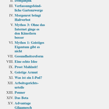
Demjanjuk
Verfassungs­feind­
liche Garten­zwerge
Morgenrot bringt
Haltverbot
Mythos 3: Ohne das
Internet ginge es
den Künstlern
besser
Mythos 1: Geistiges
Eigentum gibt es
nicht
Gesundheits­reform
Eine echte Idee
Prost Mahlzeit!
Geistige Armut
Was ist ein I-Pod?
Arbeits­gerichts­
urteile
Penner
Das Beta
Advantage
Gilgamesch