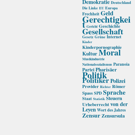
Demokratie
Deutschland
Die Linke
Europa
EU
Geld
Frechheit
Gerechtigkei
t
Geschichte
Gericht
Gesellschaft
Internet
Gesetz
Grüne
Kinder
Kinderpornographie
Moral
Kultur
Musikindustrie
Paranoia
Nationalsozialismus
Pharisäer
Partei
Politik
Politiker
Polizei
Provider
Römer
Richter
Sprache
Spass
SPD
Steuern
Staat
Statistik
von der
Urheberrecht
Leyen
Wort des Jahres
Zensur
Zensursula