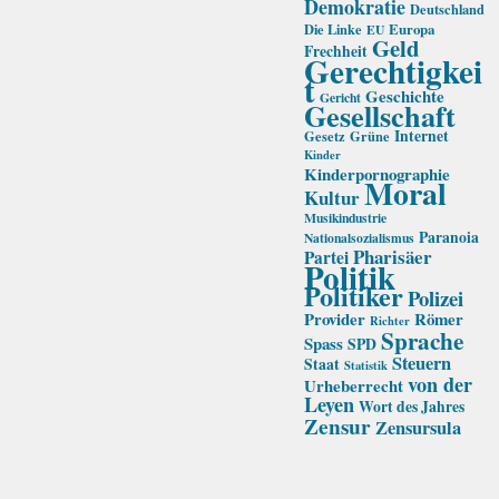
Demokratie
Deutschland
Die Linke
Europa
EU
Geld
Frechheit
Gerechtigkei
t
Geschichte
Gericht
Gesellschaft
Internet
Gesetz
Grüne
Kinder
Kinderpornographie
Moral
Kultur
Musikindustrie
Paranoia
Nationalsozialismus
Pharisäer
Partei
Politik
Politiker
Polizei
Provider
Römer
Richter
Sprache
Spass
SPD
Steuern
Staat
Statistik
von der
Urheberrecht
Leyen
Wort des Jahres
Zensur
Zensursula