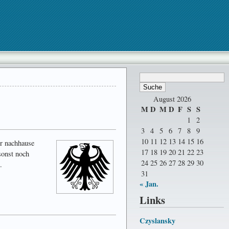
August 2026
M
D
M
D
F
S
S
1
2
3
4
5
6
7
8
9
10
11
12
13
14
15
16
hr nachhause
17
18
19
20
21
22
23
sonst noch
24
25
26
27
28
29
30
.
31
« Jan.
Links
Czyslansky