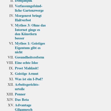
Demjanjuk
Verfassungs­feind­
liche Garten­zwerge
Morgenrot bringt
Haltverbot
Mythos 3: Ohne das
Internet ginge es
den Künstlern
besser
Mythos 1: Geistiges
Eigentum gibt es
nicht
Gesundheits­reform
Eine echte Idee
Prost Mahlzeit!
Geistige Armut
Was ist ein I-Pod?
Arbeits­gerichts­
urteile
Penner
Das Beta
Advantage
Gilgamesch