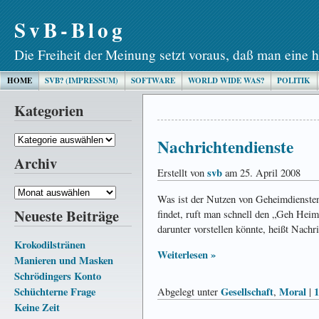
SvB-Blog
Die Freiheit der Meinung setzt voraus, daß man eine h
HOME
SVB? (IMPRESSUM)
SOFTWARE
WORLD WIDE WAS?
POLITIK
Kategorien
Kategorien
Nachrichtendienste
Archiv
svb
Erstellt von
am 25. April 2008
Archiv
Was ist der Nutzen von Geheimdiensten
Neueste Beiträge
findet, ruft man schnell den „Geh Heim
darunter vorstellen könnte, heißt Nachr
Krokodilstränen
Weiterlesen »
Manieren und Masken
Schrödingers Konto
Schüchterne Frage
Gesellschaft
Moral
Abgelegt unter
,
|
Keine Zeit