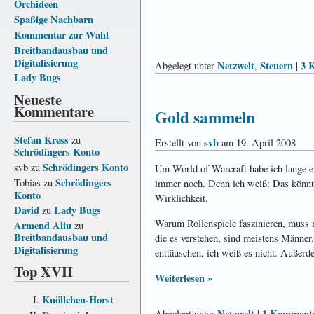
Orchideen
Spaßige Nachbarn
Kommentar zur Wahl
Breitbandausbau und
Digitalisierung
Netzwelt
Steuern
3 
Abgelegt unter
,
|
Lady Bugs
Neueste
Kommentare
Gold sammeln
Stefan Kress
zu
svb
Erstellt von
am 19. April 2008
Schrödingers Konto
Schrödingers Konto
svb
zu
Um World of Warcraft habe ich lange ei
Schrödingers
Tobias
zu
immer noch. Denn ich weiß: Das könnte 
Konto
Wirklichkeit.
David
Lady Bugs
zu
Warum Rollenspiele faszinieren, muss m
Armend Aliu
zu
Breitbandausbau und
die es verstehen, sind meistens Männer
Digitalisierung
enttäuschen, ich weiß es nicht. Außerd
Top XVII
Weiterlesen »
Knöllchen-Horst
Netzwelt
1 Kommenta
Abgelegt unter
|