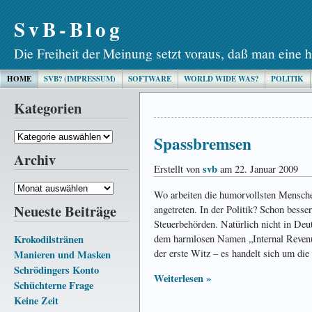
SvB-Blog
Die Freiheit der Meinung setzt voraus, daß man eine h
HOME
SVB? (IMPRESSUM)
SOFTWARE
WORLD WIDE WAS?
POLITIK
Kategorien
Kategorien
Spassbremsen
Archiv
svb
Erstellt von
am 22. Januar 2009
Archiv
Wo arbeiten die humorvollsten Mensch
Neueste Beiträge
angetreten. In der Politik? Schon besse
Steuerbehörden. Natürlich nicht in Deu
Krokodilstränen
dem harmlosen Namen „Internal Revenue
der erste Witz – es handelt sich um die
Manieren und Masken
Schrödingers Konto
Weiterlesen »
Schüchterne Frage
Keine Zeit