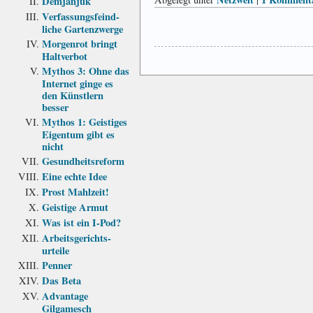
Demjanjuk
Verfassungs­feind­
liche Garten­zwerge
Morgenrot bringt
Haltverbot
Mythos 3: Ohne das
Internet ginge es
den Künstlern
besser
Mythos 1: Geistiges
Eigentum gibt es
nicht
Gesundheits­reform
Eine echte Idee
Prost Mahlzeit!
Geistige Armut
Was ist ein I-Pod?
Arbeits­gerichts­
urteile
Penner
Das Beta
Advantage
Gilgamesch