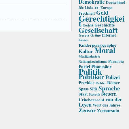
Demokratie
Deutschland
Die Linke
Europa
EU
Geld
Frechheit
Gerechtigkei
t
Geschichte
Gericht
Gesellschaft
Internet
Gesetz
Grüne
Kinder
Kinderpornographie
Moral
Kultur
Musikindustrie
Paranoia
Nationalsozialismus
Pharisäer
Partei
Politik
Politiker
Polizei
Provider
Römer
Richter
Sprache
Spass
SPD
Steuern
Staat
Statistik
von der
Urheberrecht
Leyen
Wort des Jahres
Zensur
Zensursula