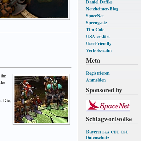
Daniel Daffke
Netzheimer-Blog
SpaceNet
Sprengsatz
Tim Cole
USA erklärt
UserFriendly
Verbotswahn
Meta
Registrieren
 ihn
Anmelden
der
Sponsored by
. Die,
Schlagwortwolke
Bayern
CDU
CSU
BKA
Datenschutz