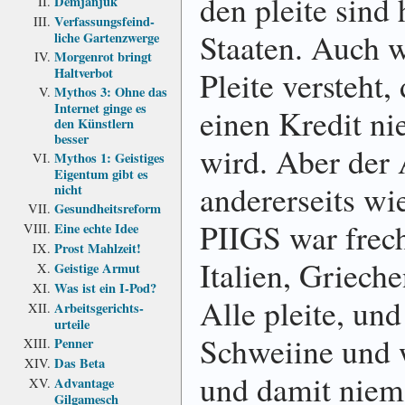
den pleite sind 
Demjanjuk
Verfassungs­feind­
Staaten. Auch 
liche Garten­zwerge
Morgenrot bringt
Pleite versteht
Haltverbot
Mythos 3: Ohne das
Internet ginge es
einen Kredit ni
den Künstlern
besser
wird. Aber der 
Mythos 1: Geistiges
Eigentum gibt es
andererseits wie
nicht
Gesundheits­reform
PIIGS war frec
Eine echte Idee
Prost Mahlzeit!
Italien, Griech
Geistige Armut
Was ist ein I-Pod?
Alle pleite, u
Arbeits­gerichts­
urteile
Schweiine und 
Penner
Das Beta
und damit niema
Advantage
Gilgamesch