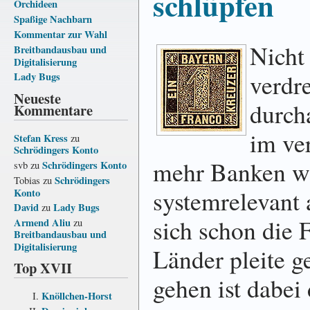
schlüpfen
Orchideen
Spaßige Nachbarn
Kommentar zur Wahl
Nicht
Breitbandausbau und
Digitalisierung
verdr
Lady Bugs
Neueste
durch
Kommentare
im ve
Stefan Kress
zu
Schrödingers Konto
mehr Banken w
Schrödingers Konto
svb
zu
Schrödingers
Tobias
zu
systemrelevant 
Konto
David
Lady Bugs
zu
sich schon die 
Armend Aliu
zu
Breitbandausbau und
Digitalisierung
Länder pleite g
Top XVII
gehen ist dabei
Knöllchen-Horst