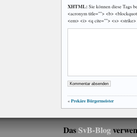
XHTML:
Sie können diese Tags ben
<acronym title=""> <b> <blockquot
<em> <i> <q cite=""> <s> <strike>
Prekäre Bürgermeister
«
Das
SvB-Blog
verwen