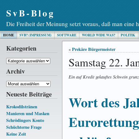
SvB-Blog
Die Freiheit der Meinung setzt voraus, daß man eine h
HOME
SVB? (IMPRESSUM)
SOFTWARE
WORLD WIDE WAS?
POLITIK
Kategorien
Prekäre Bürgermeister
«
Samstag 22. Ja
Kategorien
Archiv
Ein auf Kredit gekauftes Schwein grunz
Archiv
Neueste Beiträge
Wort des Ja
Krokodilstränen
Manieren und Masken
Eurorettung
Schrödingers Konto
Schüchterne Frage
Keine Zeit