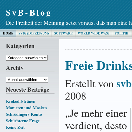
SvB-Blog
Die Freiheit der Meinung setzt voraus, daß man eine h
HOME
SVB? (IMPRESSUM)
SOFTWARE
WORLD WIDE WAS?
POLITIK
Kategorien
Kategorien
Freie Drinks
Archiv
svb
Erstellt von
Archiv
Neueste Beiträge
2008
Krokodilstränen
Manieren und Masken
„Je mehr einer
Schrödingers Konto
Schüchterne Frage
verdient, desto
Keine Zeit