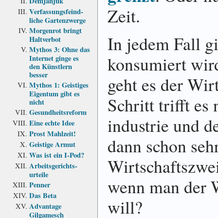
Demjanjuk
Zeit.
Verfassungs­feind­
liche Garten­zwerge
Morgenrot bringt
In jedem Fall gi
Haltverbot
Mythos 3: Ohne das
konsumiert wird
Internet ginge es
den Künstlern
besser
geht es der Wirt
Mythos 1: Geistiges
Eigentum gibt es
Schritt trifft es
nicht
Gesundheits­reform
in­du­strie und 
Eine echte Idee
Prost Mahlzeit!
dann schon sehr 
Geistige Armut
Was ist ein I-Pod?
Wirt­schafts­zwe
Arbeits­gerichts­
urteile
wenn man der Wi
Penner
Das Beta
will?
Advantage
Gilgamesch