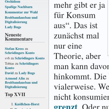
mehr gibt er ja
Orchideen
Spaßige Nachbarn
für Konsum
Kommentar zur Wahl
Breitbandausbau und
aus“. Das ist
Digitalisierung
Lady Bugs
zu­nächst mal
Neueste
Kommentare
nur eine
Stefan Kress
zu
Theorie, aber
Schrödingers Konto
Schrödingers Konto
svb
zu
man kann davon
Schrödingers
Tobias
zu
Konto
hin­kommt. Die 
David
Lady Bugs
zu
Armend Aliu
zu
Breitbandausbau und
vialer­weise. W
Digitalisierung
Top XVII
nicht kon­su­mi
grenzt
. Oder nu
Knöllchen-Horst