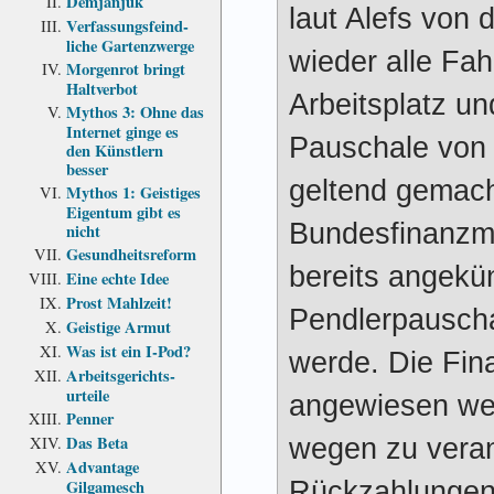
Demjanjuk
laut Alefs von 
Verfassungs­feind­
liche Garten­zwerge
wieder alle Fa
Morgenrot bringt
Haltverbot
Arbeitsplatz un
Mythos 3: Ohne das
Internet ginge es
Pauschale von 
den Künstlern
besser
geltend gemac
Mythos 1: Geistiges
Eigentum gibt es
Bundesfinanzmi
nicht
Gesundheits­reform
bereits angekün
Eine echte Idee
Prost Mahlzeit!
Pendlerpauscha
Geistige Armut
Was ist ein I-Pod?
werde. Die Fin
Arbeits­gerichts­
urteile
angewiesen we
Penner
Das Beta
wegen zu vera
Advantage
Rückzahlungen 
Gilgamesch