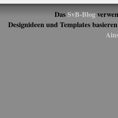
Das
SvB-Blog
verwen
Designideen und Templates basieren
Ain