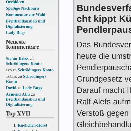
Orchideen
Bundesverf
Spaßige Nachbarn
Kommentar zur Wahl
cht kippt K
Breitbandausbau und
Digitalisierung
Pendlerpau
Lady Bugs
Neueste
Das Bundesverf
Kommentare
heute die umst
Stefan Kress
zu
Schrödingers Konto
Pendlerpauscha
Schrödingers Konto
svb
zu
Schrödingers
Tobias
zu
Grundgesetz ver
Konto
David
Lady Bugs
zu
Darauf macht I
Armend Aliu
zu
Breitbandausbau und
Ralf Alefs aufm
Digitalisierung
Verstoß gegen
Top XVII
Gleichbehandlu
Knöllchen-Horst