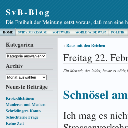
SvB-Blog
Die Freiheit der Meinung setzt voraus, daß man eine h
HOME
SVB? (IMPRESSUM)
SOFTWARE
WORLD WIDE WAS?
POLITIK
Kategorien
Raus mit den Reichen
«
Freitag 22. Feb
Kategorien
Archiv
Ein Mensch, der leidet, bevor es nötig i
Archiv
Neueste Beiträge
Schnösel am
Krokodilstränen
Manieren und Masken
Schrödingers Konto
Ich mag es nich
Schüchterne Frage
Strassenverkehr
Keine Zeit