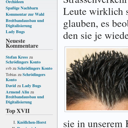
Orchideen
Leute wirklich 
Spaßige Nachbarn
Kommentar zur Wahl
glauben, es beob
Breitbandausbau und
Digitalisierung
den sie je wied
Lady Bugs
Neueste
Kommentare
Stefan Kress
zu
Schrödingers Konto
Schrödingers Konto
svb
zu
Schrödingers
Tobias
zu
Konto
David
Lady Bugs
zu
Armend Aliu
zu
Breitbandausbau und
Digitalisierung
Top XVII
sie in unserem
Knöllchen-Horst