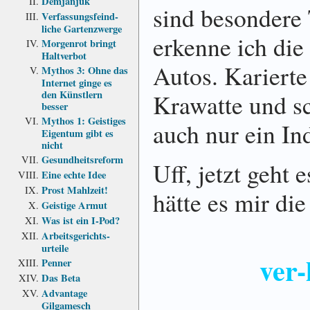
Demjanjuk
sind besondere 
Verfassungs­feind­
liche Garten­zwerge
erkenne ich die
Morgenrot bringt
Haltverbot
Autos. Kariert
Mythos 3: Ohne das
Internet ginge es
den Künstlern
Krawatte und s
besser
Mythos 1: Geistiges
auch nur ein Ind
Eigentum gibt es
nicht
Gesundheits­reform
Uff, jetzt geht 
Eine echte Idee
Prost Mahlzeit!
hätte es mir di
Geistige Armut
Was ist ein I-Pod?
Arbeits­gerichts­
urteile
ver-
Penner
Das Beta
Advantage
Gilgamesch