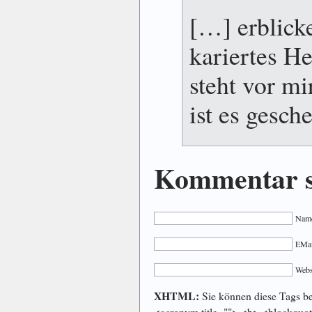
[…] erblick
kariertes 
steht vor m
ist es gesch
Kommentar s
Name
EMail
Webs
XHTML:
Sie können diese Tags ben
<acronym title=""> <b> <blockquot