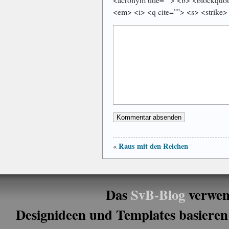
<em> <i> <q cite=""> <s> <strike>
Raus mit den Reichen
«
Das
SvB-Blog
verwen
Designideen und Templates basieren