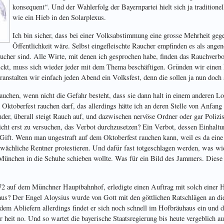
konsequent“. Und der Wahlerfolg der Bayernpartei hielt sich ja traditione
wie ein Hieb in den Solarplexus.
Ich bin sicher, dass bei einer Volksabstimmung eine grosse Mehrheit geg
Öffentlichkeit wäre. Selbst eingefleischte Raucher empfinden es als ange
aucher sind. Alle Wirte, mit denen ich gesprochen habe, finden das Rauchverbo
ickt, muss sich wieder jeder mit dem Thema beschäftigen. Gründen wir einen
anstalten wir einfach jeden Abend ein Volksfest, denn die sollen ja nun d
auchen, wenn nicht die Gefahr besteht, dass sie dann halt in einem anderen 
ktoberfest rauchen darf, das allerdings hätte ich an deren Stelle von Anfang a
der, überall steigt Rauch auf, und dazwischen nervöse Ordner oder gar Polizis
cht erst zu versuchen, das Verbot durchzusetzen? Ein Verbot, dessen Einhaltun
l Gift. Wenn man ungestraft auf dem Oktoberfest rauchen kann, weil es da eine
wächliche Rentner protestieren. Und dafür fast totgeschlagen werden, was wi
München in die Schuhe schieben wollte. Was für ein Bild des Jammers. Diese 
auf dem Münchner Hauptbahnhof, erledigte einen Auftrag mit solch einer Ha
aus? Der Engel Aloysius wurde von Gott mit den göttlichen Ratschlägen an die
em Abliefern allerdings findet er sich noch schnell im Hofbräuhaus ein und d
eit no. Und so wartet die bayerische Staatsregierung bis heute vergeblich au