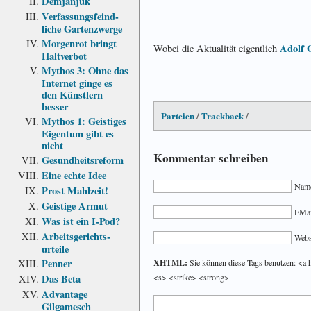
Demjanjuk
Verfassungs­feind­
liche Garten­zwerge
Morgenrot bringt
Adolf 
Wobei die Aktualität eigentlich
Haltverbot
Mythos 3: Ohne das
Internet ginge es
den Künstlern
besser
Parteien
Trackback
/
/
Mythos 1: Geistiges
Eigentum gibt es
nicht
Kommentar schreiben
Gesundheits­reform
Eine echte Idee
Name
Prost Mahlzeit!
Geistige Armut
EMail
Was ist ein I-Pod?
Arbeits­gerichts­
Webs
urteile
Penner
XHTML:
Sie können diese Tags benutzen: <a 
Das Beta
<s> <strike> <strong>
Advantage
Gilgamesch