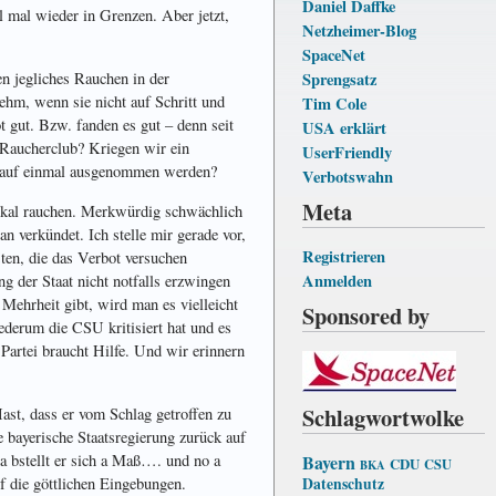
Daniel Daffke
ll mal wieder in Grenzen. Aber jetzt,
Netzheimer-Blog
SpaceNet
en jegliches Rauchen in der
Sprengsatz
nehm, wenn sie nicht auf Schritt und
Tim Cole
t gut. Bzw. fanden es gut – denn seit
USA erklärt
 Raucherclub? Kriegen wir ein
UserFriendly
och auf einmal ausgenommen werden?
Verbotswahn
Meta
Lokal rauchen. Merkwürdig schwächlich
n verkündet. Ich stelle mir gerade vor,
Registrieren
ten, die das Verbot versuchen
Anmelden
g der Staat nicht notfalls erzwingen
 Mehrheit gibt, wird man es vielleicht
Sponsored by
ederum die CSU kritisiert hat und es
Partei braucht Hilfe. Und wir erinnern
Schlagwortwolke
st, dass er vom Schlag getroffen zu
 bayerische Staatsregierung zurück auf
a bstellt er sich a Maß…. und no a
Bayern
CDU
CSU
BKA
f die göttlichen Eingebungen.
Datenschutz