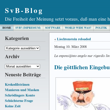
SvB-Blog
Die Freiheit der Meinung setzt voraus, daß man eine h
HOME
SVB? (IMPRESSUM)
SOFTWARE
WORLD WIDE WAS?
POLITIK
Kategorien
Liechtenstein reloaded
«
Montag 10. März 2008
Kategorien
Archiv
La enpensiĝinto angelo nur rigardis lin
Die göttlichen Eingeb
Archiv
Neueste Beiträge
Krokodilstränen
Manieren und Masken
Schrödingers Konto
Schüchterne Frage
Keine Zeit