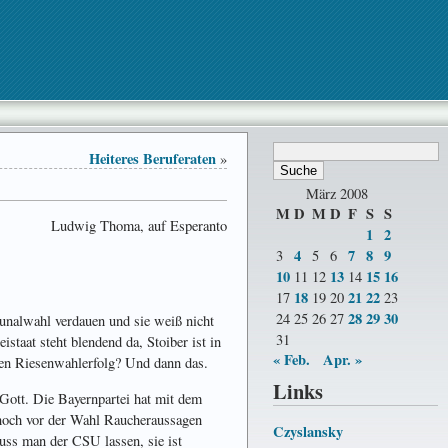
Heiteres Beruferaten
»
März 2008
M
D
M
D
F
S
S
Ludwig Thoma, auf Esperanto
1
2
4
7
8
9
3
5
6
10
13
15
16
11
12
14
18
21
22
17
19
20
23
28
29
30
24
25
26
27
unalwahl verdauen und sie weiß nicht
31
staat steht blendend da, Stoiber ist in
« Feb.
Apr. »
inen Riesenwahlerfolg? Und dann das.
Links
Gott. Die Bayernpartei hat mit dem
noch vor der Wahl Raucheraussagen
Czyslansky
uss man der CSU lassen, sie ist