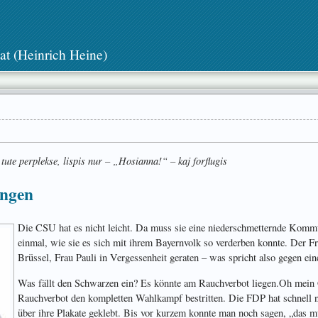
at (Heinrich Heine)
 tute perplekse, lispis nur – „Hosianna!“ – kaj forflugis
ungen
Die CSU hat es nicht leicht. Da muss sie eine niederschmetternde Komm
einmal, wie sie es sich mit ihrem Bayernvolk so verderben konnte. Der Frei
Brüssel, Frau Pauli in Vergessenheit geraten – was spricht also gegen e
Was fällt den Schwarzen ein? Es könnte am Rauchverbot liegen.
Oh mein 
Rauchverbot den kompletten Wahlkampf bestritten. Die FDP hat schnell 
über ihre Plakate geklebt. Bis vor kurzem konnte man noch sagen, „das m