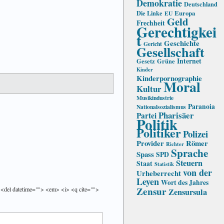
Demokratie
Deutschland
Die Linke
Europa
EU
Geld
Frechheit
Gerechtigkei
t
Geschichte
Gericht
Gesellschaft
Internet
Gesetz
Grüne
Kinder
Kinderpornographie
Moral
Kultur
Musikindustrie
Paranoia
Nationalsozialismus
Pharisäer
Partei
Politik
Politiker
Polizei
Provider
Römer
Richter
Sprache
Spass
SPD
Steuern
Staat
Statistik
von der
Urheberrecht
Leyen
Wort des Jahres
Zensur
> <del datetime=""> <em> <i> <q cite="">
Zensursula