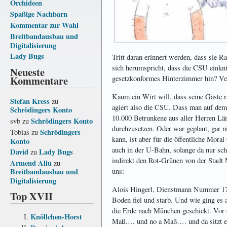
Orchideen
Spaßige Nachbarn
Kommentar zur Wahl
Breitbandausbau und
Digitalisierung
Lady Bugs
Tritt daran erinnert werden, dass sie R
sich herumspricht, dass die CSU einkn
Neueste
Kommentare
gesetzkonformes Hinterzimmer hin? Ver
Kaum ein Wirt will, dass seine Gäste r
Stefan Kress
zu
agiert also die CSU. Dass man auf dem O
Schrödingers Konto
10.000 Betrunkene aus aller Herren Län
Schrödingers Konto
svb
zu
durchzusetzen. Oder war geplant, gar ni
Schrödingers
Tobias
zu
kann, ist aber für die öffentliche Mora
Konto
auch in der U-Bahn, solange da nur sch
David
Lady Bugs
zu
indirekt den Rot-Grünen von der Stadt 
Armend Aliu
zu
uns:
Breitbandausbau und
Digitalisierung
Alois Hingerl, Dienstmann Nummer 172 
Top XVII
Boden fiel und starb. Und wie ging es 
die Erde nach München geschickt. Vor d
Knöllchen-Horst
Maß…. und no a Maß…. und da sitzt er h