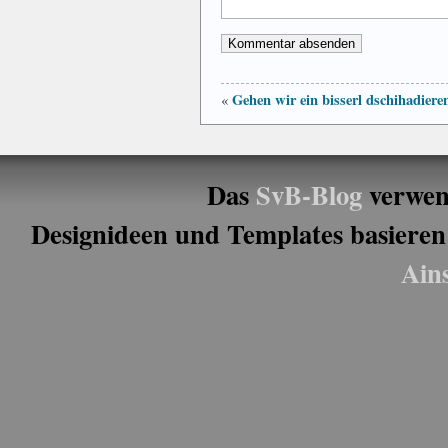
Gehen wir ein bisserl dschihadiere
«
Das
SvB-Blog
verwen
Designideen und Templates basieren
Ain