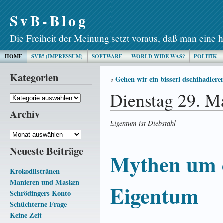
SvB-Blog
Die Freiheit der Meinung setzt voraus, daß man eine h
HOME
SVB? (IMPRESSUM)
SOFTWARE
WORLD WIDE WAS?
POLITIK
Kategorien
Gehen wir ein bisserl dschihadiere
«
Dienstag 29. M
Kategorien
Archiv
Eigentum ist Diebstahl
Archiv
Neueste Beiträge
Mythen um d
Krokodilstränen
Manieren und Masken
Eigentum
Schrödingers Konto
Schüchterne Frage
Keine Zeit