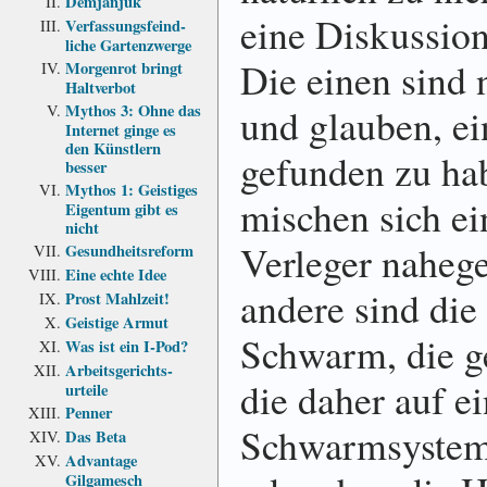
Demjanjuk
eine Diskussion
Verfassungs­feind­
liche Garten­zwerge
Die einen sind 
Morgenrot bringt
Haltverbot
und glauben, e
Mythos 3: Ohne das
Internet ginge es
den Künstlern
gefunden zu ha
besser
Mythos 1: Geistiges
mischen sich ein
Eigentum gibt es
nicht
Verleger nahege
Gesundheits­reform
Eine echte Idee
andere sind di
Prost Mahlzeit!
Geistige Armut
Schwarm, die g
Was ist ein I-Pod?
Arbeits­gerichts­
die daher auf e
urteile
Penner
Schwarmsystem 
Das Beta
Advantage
Gilgamesch