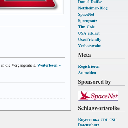
Daniel Daffke
Netzheimer-Blog
SpaceNet
Sprengsatz
Tim Cole
USA erklärt
UserFriendly
Verbotswahn
Meta
Weiterlesen »
d in die Vergangenheit.
Registrieren
Anmelden
Sponsored by
Schlagwortwolke
Bayern
CDU
CSU
BKA
Datenschutz