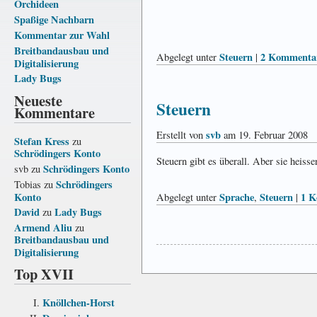
Orchideen
Spaßige Nachbarn
Kommentar zur Wahl
Breitbandausbau und
Steuern
2 Kommenta
Abgelegt unter
|
Digitalisierung
Lady Bugs
Neueste
Steuern
Kommentare
svb
Erstellt von
am 19. Februar 2008
Stefan Kress
zu
Schrödingers Konto
Steuern gibt es überall. Aber sie heiss
Schrödingers Konto
svb
zu
Schrödingers
Tobias
zu
Konto
Sprache
Steuern
1 K
Abgelegt unter
,
|
David
Lady Bugs
zu
Armend Aliu
zu
Breitbandausbau und
Digitalisierung
Top XVII
Knöllchen-Horst