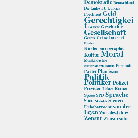
Demokratie
Deutschland
Die Linke
Europa
EU
Geld
Frechheit
Gerechtigkei
t
Geschichte
Gericht
Gesellschaft
Internet
Gesetz
Grüne
Kinder
Kinderpornographie
Moral
Kultur
Musikindustrie
Paranoia
Nationalsozialismus
Pharisäer
Partei
Politik
Politiker
Polizei
Provider
Römer
Richter
Sprache
Spass
SPD
Steuern
Staat
Statistik
von der
Urheberrecht
Leyen
Wort des Jahres
Zensur
Zensursula