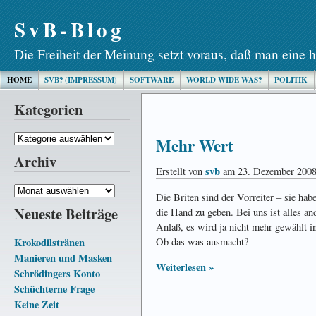
SvB-Blog
Die Freiheit der Meinung setzt voraus, daß man eine h
HOME
SVB? (IMPRESSUM)
SOFTWARE
WORLD WIDE WAS?
POLITIK
Kategorien
Kategorien
Mehr Wert
Archiv
svb
Erstellt von
am 23. Dezember 200
Archiv
Die Briten sind der Vorreiter – sie hab
Neueste Beiträge
die Hand zu geben. Bei uns ist alles an
An­laß, es wird ja nicht mehr gewählt i
Krokodilstränen
Ob das was ausmacht?
Manieren und Masken
Weiterlesen »
Schrödingers Konto
Schüchterne Frage
Keine Zeit