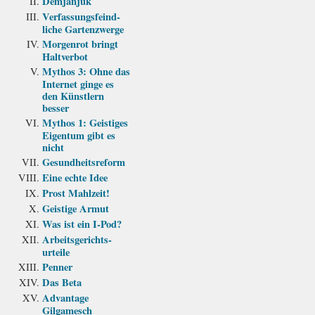
Demjanjuk
Verfassungs­feind­
liche Garten­zwerge
Morgenrot bringt
Haltverbot
Mythos 3: Ohne das
Internet ginge es
den Künstlern
besser
Mythos 1: Geistiges
Eigentum gibt es
nicht
Gesundheits­reform
Eine echte Idee
Prost Mahlzeit!
Geistige Armut
Was ist ein I-Pod?
Arbeits­gerichts­
urteile
Penner
Das Beta
Advantage
Gilgamesch