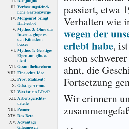
Demjanjuk
passiert, etwa 
Verfassungs­feind­
liche Garten­zwerge
Verhalten wie i
Morgenrot bringt
Haltverbot
wegen der uns
Mythos 3: Ohne das
Internet ginge es
den Künstlern
erlebt habe
, is
besser
Mythos 1: Geistiges
schon schwerer 
Eigentum gibt es
nicht
ahnt, die Gesch
Gesundheits­reform
Eine echte Idee
Fortsetzung g
Prost Mahlzeit!
Geistige Armut
Was ist ein I-Pod?
Wir erinnern un
Arbeits­gerichts­
urteile
zusammengefaß
Penner
Das Beta
Advantage
Gilgamesch