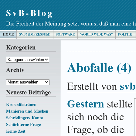
SvB-Blog
Die Freiheit der Meinung setzt voraus, daß man eine h
HOME
SVB? (IMPRESSUM)
SOFTWARE
WORLD WIDE WAS?
POLITIK
Kategorien
Kategorien
Abofalle (4)
Archiv
svb
Erstellt von
Archiv
Neueste Beiträge
Gestern
stellte
Krokodilstränen
Manieren und Masken
sich noch die
Schrödingers Konto
Schüchterne Frage
Frage, ob die
Keine Zeit