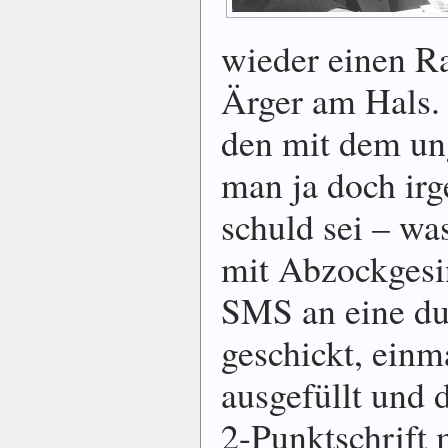
wieder einen R
Ärger am Hals.
den mit dem un­
man ja doch irg
schuld sei – wa
mit Ab­zock­ge­si
SMS an eine d
ge­schickt, ein­
aus­ge­füllt und 
2-Punkt­schrift m