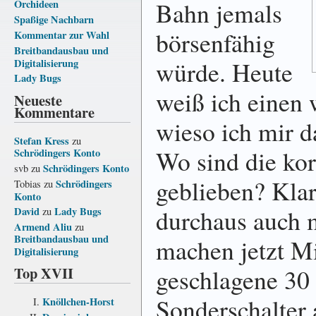
Bahn jemals
Orchideen
Spaßige Nachbarn
börsenfähig
Kommentar zur Wahl
Breitbandausbau und
würde. Heute
Digitalisierung
Lady Bugs
weiß ich einen 
Neueste
Kommentare
wieso ich mir d
Stefan Kress
zu
Wo sind die ko
Schrödingers Konto
Schrödingers Konto
svb
zu
geblieben? Klar
Schrödingers
Tobias
zu
Konto
durchaus auch 
David
Lady Bugs
zu
Armend Aliu
zu
Breitbandausbau und
machen jetzt M
Digitalisierung
Top XVII
geschlagene 30
Sonderschalter a
Knöllchen-Horst