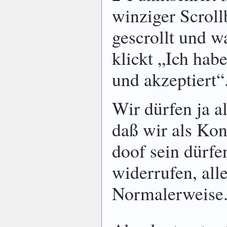
winziger Scroll
ge­scrollt und wa
klickt „Ich habe
und ak­zeptiert“
Wir dürfen ja al
daß wir als Kon
doof sein dürfe
wider­rufen, alles
Nor­maler­weise