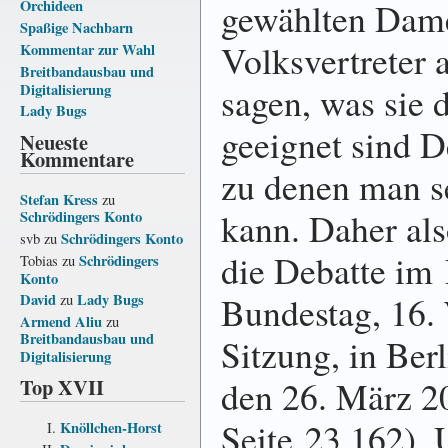
gewählten Dam
Orchideen
Spaßige Nachbarn
Volksvertreter 
Kommentar zur Wahl
Breitbandausbau und
sagen, was sie 
Digitalisierung
Lady Bugs
geeignet sind 
Neueste
Kommentare
zu denen man se
Stefan Kress
zu
kann. Daher als
Schrödingers Konto
Schrödingers Konto
svb
zu
die Debatte im
Schrödingers
Tobias
zu
Konto
Bundestag, 16.
David
Lady Bugs
zu
Armend Aliu
zu
Breitbandausbau und
Sitzung, in Ber
Digitalisierung
Top XVII
den 26. März 2
Seite 23.162).
Knöllchen-Horst