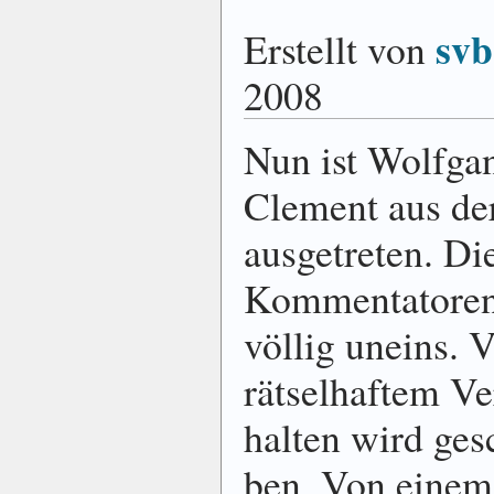
svb
Erstellt von
2008
Nun ist Wolfga
Clement aus d
ausgetreten. Di
Kom­menta­toren
völlig uneins. 
rätsel­haftem Ve
halten wird ge­s
ben. Von einem