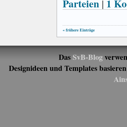
Parteien
1 K
|
« frühere Einträge
Das
SvB-Blog
verwen
Designideen und Templates basieren
Ain