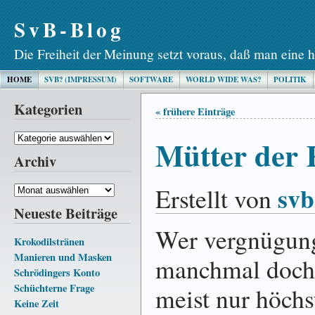
SvB-Blog
Die Freiheit der Meinung setzt voraus, daß man eine h
HOME
SVB? (IMPRESSUM)
SOFTWARE
WORLD WIDE WAS?
POLITIK
Kategorien
« frühere Einträge
Kategorien
Mütter der 
Archiv
svb
Erstellt von
Archiv
Neueste Beiträge
Wer vergnügungs
Krokodilstränen
Manieren und Masken
manchmal doch 
Schrödingers Konto
Schüchterne Frage
meist nur höchs
Keine Zeit