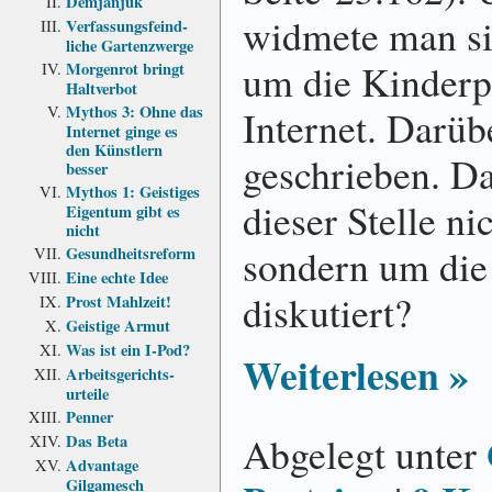
Demjanjuk
widmete man si
Verfassungs­feind­
liche Garten­zwerge
um die Kinder­p
Morgenrot bringt
Haltverbot
Mythos 3: Ohne das
Internet. Darüb
Internet ginge es
den Künstlern
geschrieben. Da
besser
Mythos 1: Geistiges
dieser Stelle ni
Eigentum gibt es
nicht
sondern um di
Gesundheits­reform
Eine echte Idee
diskutiert?
Prost Mahlzeit!
Geistige Armut
Was ist ein I-Pod?
Weiterlesen »
Arbeits­gerichts­
urteile
Penner
Abgelegt unter
Das Beta
Advantage
Gilgamesch