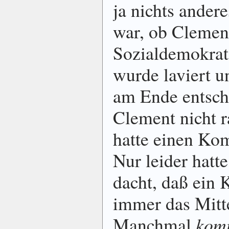
ja nichts ander
war, ob Clement
Sozial­demo­krat
wurde laviert u
am Ende entsch
Clement nicht r
hatte einen Kom­
Nur leider hatt
dacht, daß ein 
immer das Mitte
Manch­mal
kom­