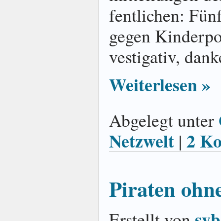
fent­lichen: Fünf
gegen Kinder­po
ve­sti­gativ, dank
Weiterlesen »
Abgelegt unter
Netzwelt
2 K
|
Piraten ohne
svb
Erstellt von