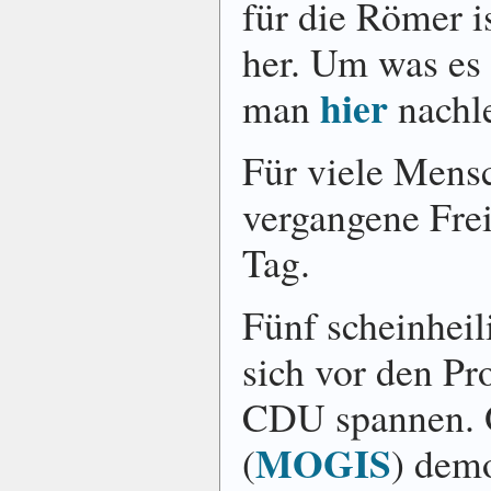
für die Römer i
her. Um was es
hier
man
nach­l
Für viele Mens
vergangene Frei
Tag.
Fünf scheinheil
sich vor den Pr
CDU spannen. O
MOGIS
(
) de­m