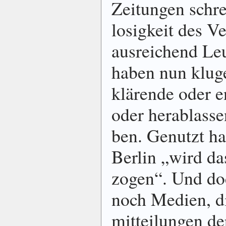
Zei­tun­gen schr
losig­keit des V
aus­reichend L
haben nun kluge
klärende oder en
oder herab­lassen
ben. Ge­nutzt ha
Berlin „wird das
zogen“. Und do
noch Medien, di
mit­teilun­gen de