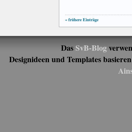
« frühere Einträge
Das
SvB-Blog
verwen
Designideen und Templates basieren
Ain