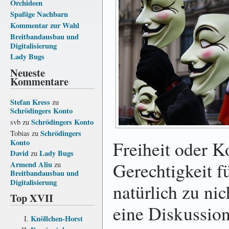
Orchideen
Spaßige Nachbarn
Kommentar zur Wahl
Breitbandausbau und
Digitalisierung
Lady Bugs
Neueste
Kommentare
Stefan Kress
zu
Schrödingers Konto
Schrödingers Konto
svb
zu
Schrödingers
Tobias
zu
Freiheit oder K
Konto
David
Lady Bugs
zu
Gerechtigkeit für
Armend Aliu
zu
Breitbandausbau und
Digitalisierung
natürlich zu nic
Top XVII
eine Diskussion
Knöllchen-Horst