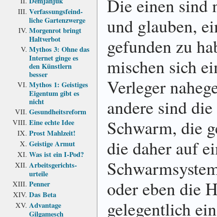
Die einen sind 
Demjanjuk
Verfassungs­feind­
und glauben, e
liche Garten­zwerge
Morgenrot bringt
Haltverbot
gefunden zu ha
Mythos 3: Ohne das
Internet ginge es
mischen sich ein
den Künstlern
besser
Verleger nahege
Mythos 1: Geistiges
Eigentum gibt es
andere sind di
nicht
Gesundheits­reform
Schwarm, die g
Eine echte Idee
Prost Mahlzeit!
die daher auf e
Geistige Armut
Was ist ein I-Pod?
Schwarmsystem 
Arbeits­gerichts­
urteile
oder eben die H
Penner
Das Beta
gelegentlich ei
Advantage
Gilgamesch