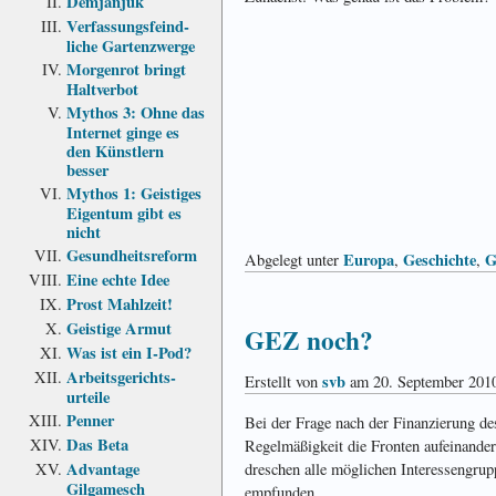
Demjanjuk
Verfassungs­feind­
liche Garten­zwerge
Morgenrot bringt
Haltverbot
Mythos 3: Ohne das
Internet ginge es
den Künstlern
besser
Mythos 1: Geistiges
Eigentum gibt es
nicht
Gesundheits­reform
Europa
Geschichte
G
Abgelegt unter
,
,
Eine echte Idee
Prost Mahlzeit!
Geistige Armut
GEZ noch?
Was ist ein I-Pod?
Arbeits­gerichts­
svb
Erstellt von
am 20. September 201
urteile
Penner
Bei der Frage nach der Finanzierung de
Das Beta
Regelmäßigkeit die Fronten aufeinande
Advantage
dreschen alle möglichen Interessengrupp
Gilgamesch
empfunden.