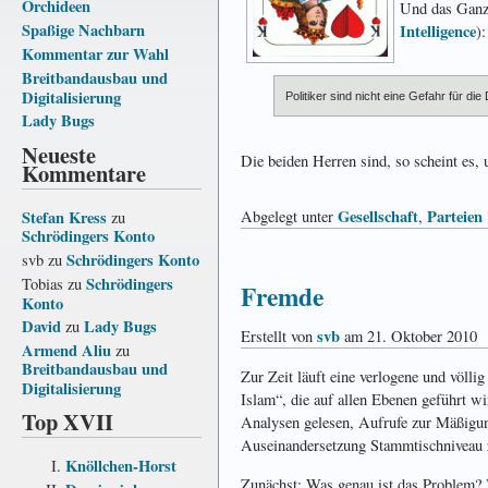
Orchideen
Und das Ganze
Spaßige Nachbarn
Intelligence
):
Kommentar zur Wahl
Breitbandausbau und
Digitalisierung
Politiker sind nicht eine Gefahr für d
Lady Bugs
Neueste
Die beiden Herren sind, so scheint es,
Kommentare
Gesellschaft
Parteien
Stefan Kress
Abgelegt unter
,
zu
Schrödingers Konto
Schrödingers Konto
svb
zu
Schrödingers
Tobias
zu
Fremde
Konto
David
Lady Bugs
zu
svb
Erstellt von
am 21. Oktober 2010
Armend Aliu
zu
Breitbandausbau und
Zur Zeit läuft eine verlogene und völ
Digitalisierung
Islam“, die auf allen Ebenen geführt wi
Top XVII
Analysen gelesen, Aufrufe zur Mäßigung
Auseinandersetzung Stammtischniveau z
Knöllchen-Horst
Zunächst: Was genau ist das Problem?