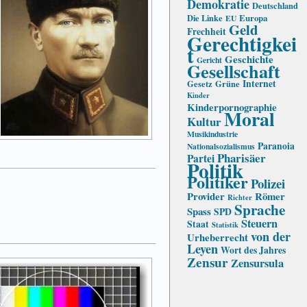
Demokratie
Deutschland
Die Linke
Europa
EU
Geld
Frechheit
Gerechtigkei
t
Geschichte
Gericht
Gesellschaft
Internet
Gesetz
Grüne
Kinder
Kinderpornographie
Moral
Kultur
Musikindustrie
Paranoia
Nationalsozialismus
Pharisäer
Partei
Politik
Politiker
Polizei
Provider
Römer
Richter
Sprache
Spass
SPD
Steuern
Staat
Statistik
von der
Urheberrecht
Leyen
Wort des Jahres
Zensur
Zensursula