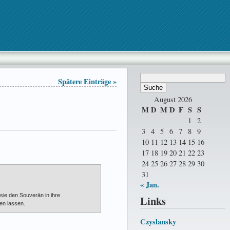
Spätere Einträge »
August 2026
M
D
M
D
F
S
S
1
2
3
4
5
6
7
8
9
10
11
12
13
14
15
16
17
18
19
20
21
22
23
24
25
26
27
28
29
30
31
« Jan.
 sie den Souverän in ihre
Links
en lassen.
Czyslansky