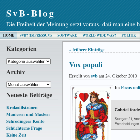
SvB-Blog
Die Freiheit der Meinung setzt voraus, daß man eine h
HOME
SVB? (IMPRESSUM)
SOFTWARE
WORLD WIDE WAS?
POLITIK
Kategorien
« frühere Einträge
Kategorien
Vox populi
Archiv
svb
Erstellt von
am 24. Oktober 2010
Archiv
Focus onl
Im
Neueste Beiträge
Krokodilstränen
Gabriel ford
Manieren und Masken
Stuttgart 21, At
Schrödingers Konto
Entscheidungen 
Schüchterne Frage
Keine Zeit