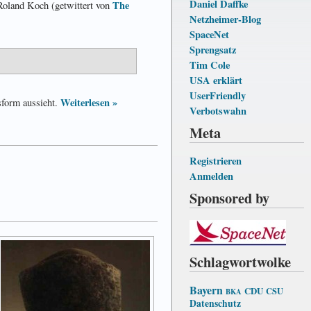
Daniel Daffke
The
Roland Koch (getwittert von
Netzheimer-Blog
SpaceNet
Sprengsatz
Tim Cole
USA erklärt
UserFriendly
Weiterlesen »
sform aussieht.
Verbotswahn
Meta
Registrieren
Anmelden
Sponsored by
Schlagwortwolke
Bayern
CDU
CSU
BKA
Datenschutz