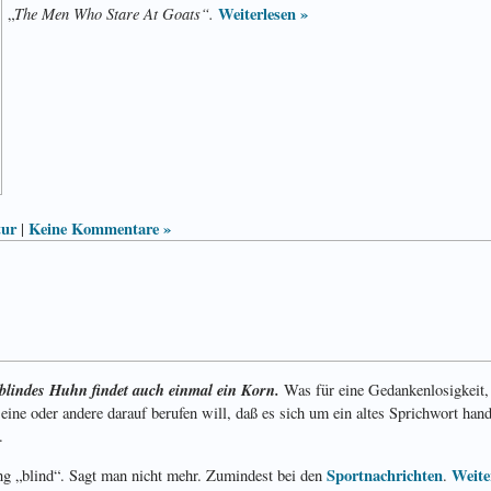
The Men Who Stare At Goats“.
Weiterlesen »
„
tur
Keine Kommentare »
|
blindes Huhn findet auch einmal ein Korn.
Was für eine Gedankenlosigkeit,
ine oder andere darauf berufen will, daß es sich um ein altes Sprichwort hand
.
Sport­nach­richten
Weite
ng „blind“. Sagt man nicht mehr. Zumindest bei den
.