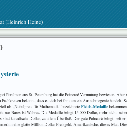
at (Heinrich Heine)
0
ysterie
gori Perelman aus St. Petersburg hat die Poincaré-Vermutung bewiesen. Aber 
in Fachkreisen bekannt, dass es sich bei ihm um ein Ausnahme­genie handelt. S
Fields-Medaille
iziell als „Nobel­preis für Mathe­matik“ be­zeich­nete
bekommen.
ech, nur Bares ist Wahres. Die Medaille bringt 15.000 Dollar, mehr nicht, nebe
d es sind kanadische Dollar, zu allem Überfluß. Der gute Poincaré bringt, seit er 
mer­hin eine glatte Million Dollar Preis­geld. Ameri­kanische, dieses Mal. Die