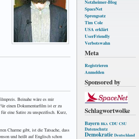
Netzheimer-Blog
SpaceNet
Sprengsatz
Tim Cole
USA erklärt
UserFriendly
Verbotswahn
Meta
Registrieren
Anmelden
Sponsored by
ilm­preis. Beinahe wäre es mir
Für einen Dokumentar­film ist er zu
Schlagwortwolke
für eine Satire zu unspezifisch. Kurz,
Bayern
CDU
CSU
BKA
Datenschutz
en Charme gibt, ist die Tatsache, dass
Demokratie
Deutschland
onson und heißt auf Englisch schon