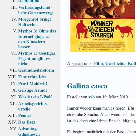
Demjanjuk
Verfassungs­feind­
liche Garten­zwerge
Morgenrot bringt
Haltverbot
Mythos 3: Ohne das
Internet ginge es
den Künstlern
besser
Mythos 1: Geistiges
Eigentum gibt es
Film
Geschichte
Kul
nicht
Abgelegt unter
,
,
Gesundheits­reform
Eine echte Idee
Prost Mahlzeit!
Gallina caeca
Geistige Armut
Was ist ein I-Pod?
svb
Erstellt von
am 19. März 2010
Arbeits­gerichts­
Ein 
Immer wieder kann man es hören:
urteile
eine rohe Sprache. Auch wenn sich der e
Penner
ist das doch eine lahme Entschuldigung
Das Beta
Advantage
Es beginnt natürlich mit der Bezeichnu
Gilgamesch