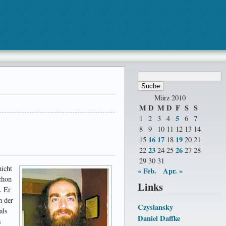
März 2010
M
D
M
D
F
S
S
5
1
2
3
4
6
7
8
9
10
11
12
13
14
16
17
19
15
18
20
21
23
26
22
24
25
27
28
29
30
31
nicht
« Feb.
Apr. »
chon
Links
 Er
n der
Czyslansky
als
Daniel Daffke
s