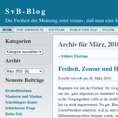
SvB-Blog
Die Freiheit der Meinung setzt voraus, daß man eine h
HOME
SVB? (IMPRESSUM)
SOFTWARE
WORLD WIDE WAS?
POLITIK
Kategorien
Archiv für März, 201
Kategorien
« frühere Einträge
Archiv
Freiheit, Zensur und H
Archiv
svb
Erstellt von
am 26. März 2010
Neueste Beiträge
Beginnen wir mit der Freiheit. Dr. Gri
Krokodilstränen
nur das, ganz allgemein ist zumindest 
Manieren und Masken
in der Ver­gangen­heit sollte er die inoff
Schrödingers Konto
hat sie nicht an­ge­nom­men. Na gut, Bl
Schüchterne Frage
Un­sterb­lich­keit natür­lich. Ach ja, un
Keine Zeit
Millen­niums­pro­blem benannt wurde, im