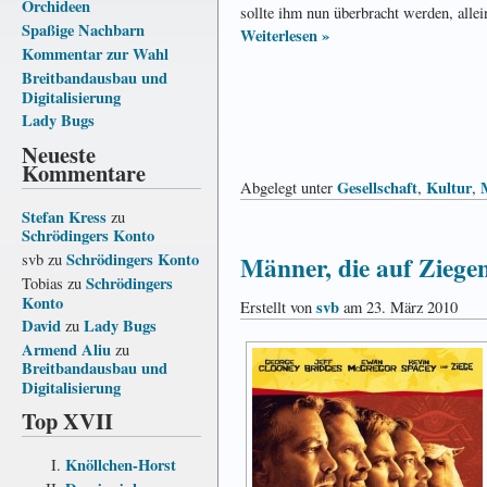
Orchideen
sollte ihm nun über­bracht werden, allei
Spaßige Nachbarn
Weiterlesen »
Kommentar zur Wahl
Breitbandausbau und
Digitalisierung
Lady Bugs
Neueste
Kommentare
Gesellschaft
Kultur
Abgelegt unter
,
,
Stefan Kress
zu
Schrödingers Konto
Schrödingers Konto
Männer, die auf Ziegen
svb
zu
Schrödingers
Tobias
zu
Konto
svb
Erstellt von
am 23. März 2010
David
Lady Bugs
zu
Armend Aliu
zu
Breitbandausbau und
Digitalisierung
Top XVII
Knöllchen-Horst