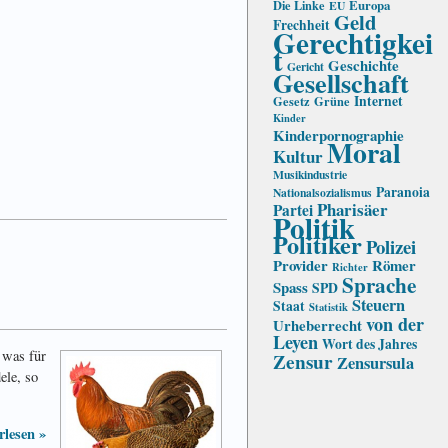
Die Linke
Europa
EU
Geld
Frechheit
Gerechtigkei
t
Geschichte
Gericht
Gesellschaft
Internet
Gesetz
Grüne
Kinder
Kinderpornographie
Moral
Kultur
Musikindustrie
Paranoia
Nationalsozialismus
Pharisäer
Partei
Politik
Politiker
Polizei
Provider
Römer
Richter
Sprache
Spass
SPD
Steuern
Staat
Statistik
von der
Urheberrecht
Leyen
Wort des Jahres
 was für
Zensur
Zensursula
ele, so
rlesen »