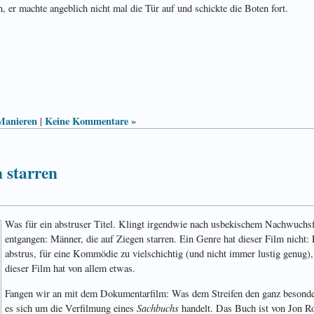
n, er machte an­geb­lich nicht mal die Tür auf und schickte die Boten fort.
Manieren
Keine Kommentare »
|
 starren
Was für ein abstruser Titel. Klingt irgendwie nach usbekischem Nach­wuchs­f
entgangen: Männer, die auf Ziegen starren. Ein Genre hat dieser Film nicht: 
abstrus, für eine Kommödie zu viel­schichtig (und nicht immer lustig genug), 
dieser Film hat von allem etwas.
Fangen wir an mit dem Dokumentar­film: Was dem Streifen den ganz besonder
Sachbuchs
es sich um die Verfilmung eines
handelt. Das Buch ist von Jon R